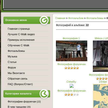
Главная
»
Фотоальбом
»
Фотоальбомы
» Ф
Основное меню
Фотографий в альбоме
:
22
Главная страница
Лучшее C-Walk видео
Фотография 1
Mekos | UF
Примеры исполнения
Обучение C-Walk
Фотоальбомы
Музыка
Статьи
Фотографии форумчан
Форум
Мы Вконтакте
Фотографии ф
Обратная связь
ChheRy
23ribel
FAQ (Вопрос/Ответ)
Фотографии форумчан
Категории каталога
Фотографии форумчан
[22]
В чем танцуем
[35]