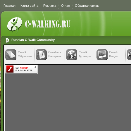
Главная
Карта сайта
Реклама
О нас
Обратная связь
Russian C-Walk Community
C-walk
C-walkers
С-walk
С-walk
Обучение
Интервью
Турниры
Видео