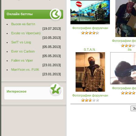
Онлайн баттлы
Вызов на баттл
Фотографии форумчан
[19.07.2013]
Exsite vs Viper(win)
[10.05.2013]
Фотографии ф
Sw!T vs Lisig
[05.05.2013]
S.T.A.N.
йа
Ever vs Carbon
[05.05.2013]
Fallen vs Viper
[23.01.2013]
ManYson vs. FUIK
[23.01.2013]
Фотографии ф
Интересное
Фотографии форумчан