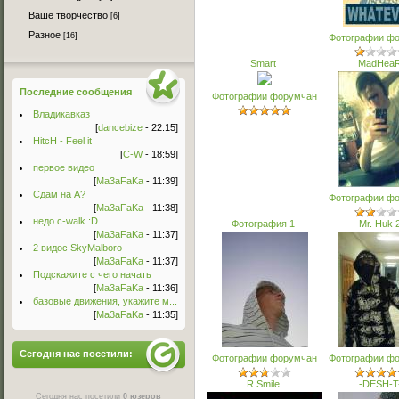
Ваше творчество
[6]
Разное
[16]
Фотографии ф
Smart
MadHea
Последние сообщения
Фотографии форумчан
Владикавказ
[
dancebize
- 22:15]
HitcH - Feel it
[
C-W
- 18:59]
первое видео
[
Ma3aFaKa
- 11:39]
Сдам на А?
Фотографии ф
[
Ma3aFaKa
- 11:38]
недо c-walk :D
Фотография 1
Mr. Huk 
[
Ma3aFaKa
- 11:37]
2 видос SkyMalboro
[
Ma3aFaKa
- 11:37]
Подскажите с чего начать
[
Ma3aFaKa
- 11:36]
базовые движения, укажите м...
[
Ma3aFaKa
- 11:35]
Сегодня нас посетили:
Фотографии форумчан
Фотографии ф
R.Smile
-DESH-T
Сегодня нас посетили
0 юзеров