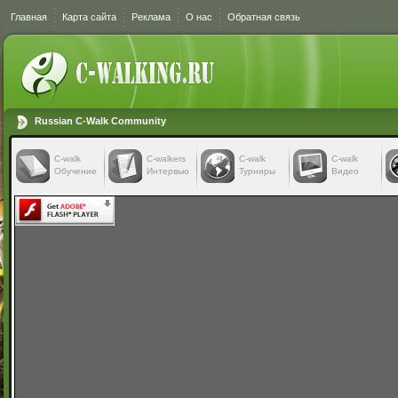
Главная
Карта сайта
Реклама
О нас
Обратная связь
Russian C-Walk Community
C-walk
C-walkers
С-walk
С-walk
Обучение
Интервью
Турниры
Видео