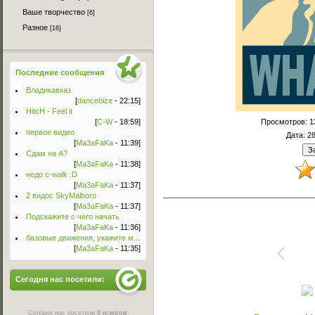
Ваше творчество
[6]
Разное
[16]
Последние сообщения
Владикавказ
[
dancebize
- 22:15]
HitcH - Feel it
[
C-W
- 18:59]
Просмотров
: 
первое видео
Дата
: 2
[
Ma3aFaKa
- 11:39]
Сдам на А?
[
Ma3aFaKa
- 11:38]
недо c-walk :D
[
Ma3aFaKa
- 11:37]
2 видос SkyMalboro
[
Ma3aFaKa
- 11:37]
Подскажите с чего начать
[
Ma3aFaKa
- 11:36]
базовые движения, укажите м...
[
Ma3aFaKa
- 11:35]
Сегодня нас посетили:
Сегодня нас посетили
0 юзеров