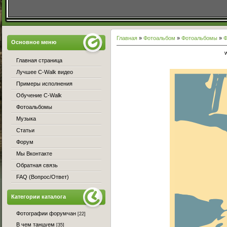
Главная
»
Фотоальбом
»
Фотоальбомы
»
Ф
Основное меню
Главная страница
Лучшее C-Walk видео
Примеры исполнения
Обучение C-Walk
Фотоальбомы
Музыка
Статьи
Форум
Мы Вконтакте
Обратная связь
FAQ (Вопрос/Ответ)
Категории каталога
Фотографии форумчан
[22]
В чем танцуем
[35]