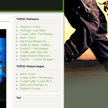
TOP10: Рейтинги
Sotalost | I`m bac...
TheGape - Last Video
С-walk Colfer / The Destroy...
Hitch - Feel it
ManYson| Mixtape Vol. ...
Cwalk KZ Battle - Sotalost ...
Double'G - Fast Snippet...
C-Walk | Для тебя, Аня...
single /Shash'U-Bang On...
Wanted - ☆ Crown Stranger ☆
TOP10: Новые видео
Hitch - Feel it
С-walk Colfer / The Destroy...
С-walk Colfer / Cool 2 Be S...
BDB vol.9 |TheGeko vs ...
Sotalost | I`m bac...
Чат