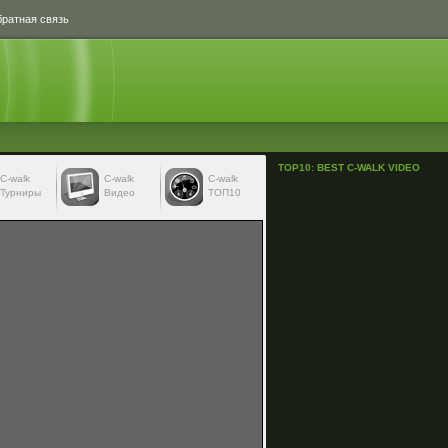
ратная связь
TOP10: BEST C-WALK VIDEO
С-walk
С-walk
C-walk
Турниры
Видео
ТОП10