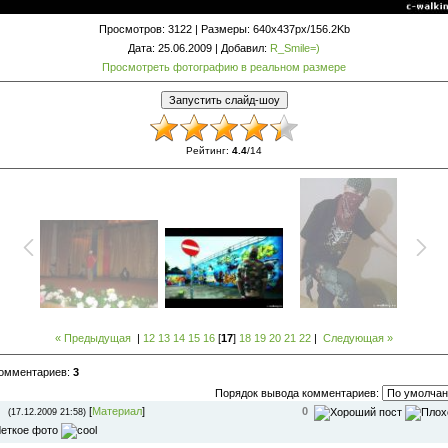
Просмотров
: 3122 |
Размеры
: 640x437px/156.2Kb
Дата
: 25.06.2009 |
Добавил
:
R_Smile=)
Просмотреть фотографию в реальном размере
Рейтинг
:
4.4
/
14
« Предыдущая
|
12
13
14
15
16
[
17
]
18
19
20
21
22
|
Следующая »
комментариев
:
3
Порядок вывода комментариев:
[
Материал
]
0
(17.12.2009 21:58)
еткое фото