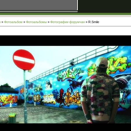
я
»
Фотоальбом
»
Фотоальбомы
»
Фотографии форумчан
» R.Smile