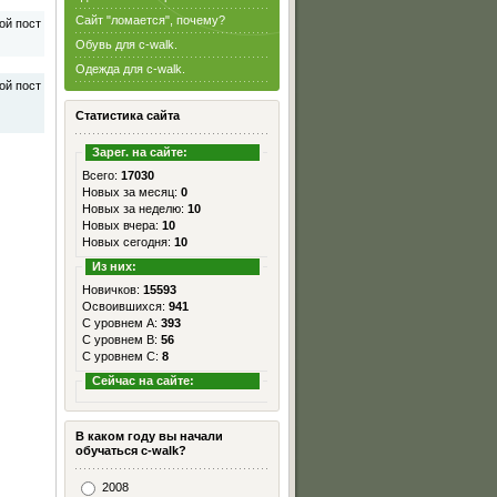
Сайт "ломается", почему?
Обувь для c-walk.
Одежда для c-walk.
Статистика сайта
Зарег. на сайте:
Всего:
17030
Новых за месяц:
0
Новых за неделю:
10
Новых вчера:
10
Новых сегодня:
10
Из них:
Новичков:
15593
Освоившихся:
941
С уровнем А:
393
С уровнем B:
56
С уровнем C:
8
Сейчас на сайте:
В каком году вы начали
обучаться c-walk?
2008