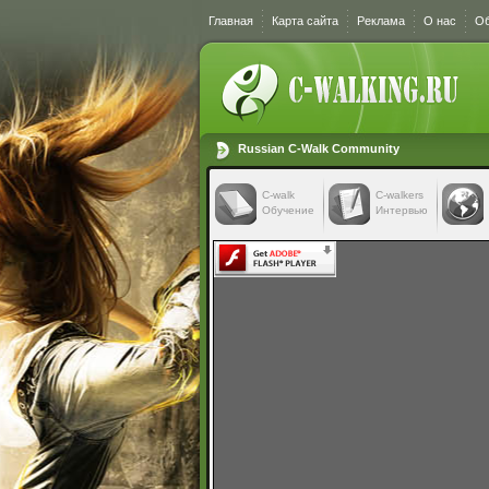
Главная
Карта сайта
Реклама
О нас
Об
Russian C-Walk Community
C-walk
C-walkers
Обучение
Интервью