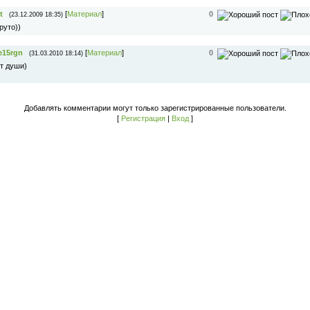
t
[
Материал
]
0
(23.12.2009 18:35)
руто))
e15rgn
[
Материал
]
0
(31.03.2010 18:14)
т души)
Добавлять комментарии могут только зарегистрированные пользователи.
[
Регистрация
|
Вход
]