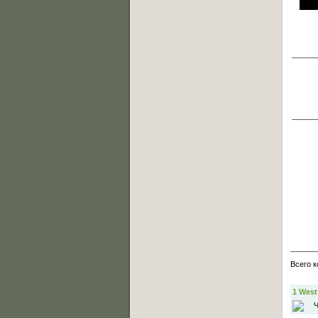
Всего 
1
West
Ч