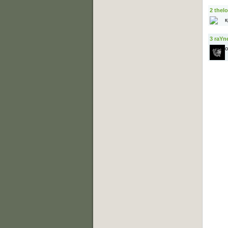
2
thelo
к
3
raYn
о
Основное меню
Главная страница
Лучшее C-Walk видео
Примеры исполнения
Обучение C-Walk
Фотоальбомы
Музыка
Статьи
Форум
Мы Вконтакте