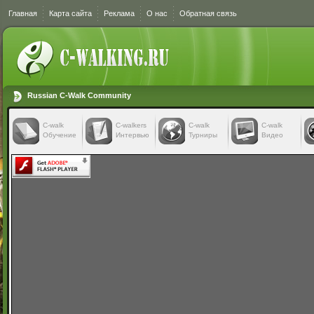
Главная
Карта сайта
Реклама
О нас
Обратная связь
Russian C-Walk Community
C-walk
C-walkers
С-walk
С-walk
Обучение
Интервью
Турниры
Видео