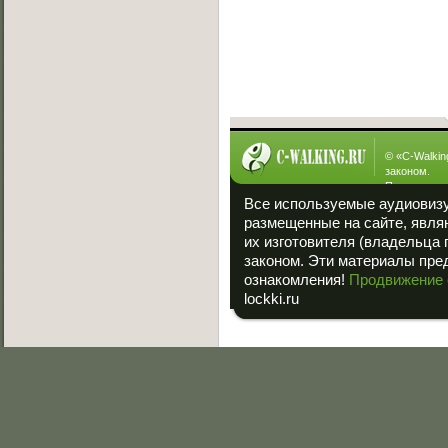
[23.01.2013]
Интересное
© «
C-Walkin
законом.
При полном
ссылка на «
Все используемые аудиовиз
размещенные на сайте, явля
их изготовителя (владельца 
законом. Эти материалы пре
ознакомления!
Продвижение 
lockki.ru