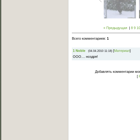
« Предыдущая
|
8
9
1
Всего комментариев
:
1
1
Noble
[
Материал
]
(04.04.2010 11:18)
ООО.... ноздря!
Добавлять комментарии мог
[
Основное меню
Главная страница
Лучшее C-Walk видео
Примеры исполнения
Обучение C-Walk
Фотоальбомы
Музыка