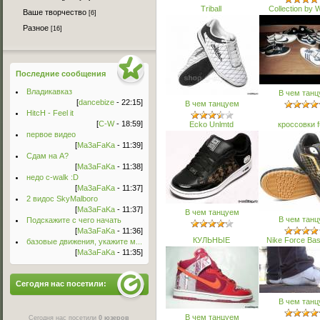
Triball
Collection by 
Ваше творчество
[6]
Разное
[16]
Последние сообщения
Владикавказ
В чем тан
[
dancebize
- 22:15]
В чем танцуем
HitcH - Feel it
[
C-W
- 18:59]
Ecko Unlmtd
кроссовки 
первое видео
[
Ma3aFaKa
- 11:39]
Сдам на А?
[
Ma3aFaKa
- 11:38]
недо c-walk :D
[
Ma3aFaKa
- 11:37]
2 видос SkyMalboro
[
Ma3aFaKa
- 11:37]
В чем танцуем
В чем тан
Подскажите с чего начать
[
Ma3aFaKa
- 11:36]
КУЛЬНЫЕ
Nike Force Bas
базовые движения, укажите м...
[
Ma3aFaKa
- 11:35]
Сегодня нас посетили:
В чем тан
В чем танцуем
Сегодня нас посетили
0 юзеров