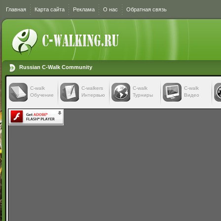
Главная
Карта сайта
Реклама
О нас
Обратная связь
Russian C-Walk Community
C-walk
C-walkers
С-walk
С-walk
Обучение
Интервью
Турниры
Видео