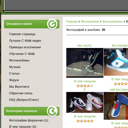
Главная
»
Фотоальбом
»
Фотоальбомы
» В
Основное меню
Фотографий в альбоме
:
35
Главная страница
Лучшее C-Walk видео
nike dunk)
Фотографи
Примеры исполнения
Обучение C-Walk
Фотоальбомы
Музыка
Статьи
В чем тан
Форум
В чем танцуем
Мы Вконтакте
S
най вестижи
Обратная связь
FAQ (Вопрос/Ответ)
Категории каталога
В чем танцуем
Фотографии форумчан
[22]
В чем тан
В чем танцуем
[35]