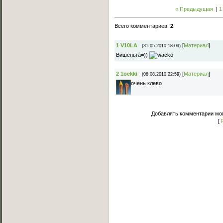
« Предыдущая
|
1
Всего комментариев
:
2
1
V10LA
[
Материал
]
(31.05.2010 18:09)
Вишеньга=))
2
1ockki
[
Материал
]
(08.08.2010 22:59)
очень клево
Добавлять комментарии мог
[
Основное меню
Главная страница
Лучшее C-Walk видео
Примеры исполнения
Обучение C-Walk
Фотоальбомы
Музыка