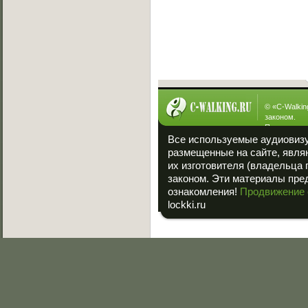
[23.01.2013]
Интересное
© «
C-Walkin
законом.
При полном
ссылка на «
Все используемые аудиовиз
размещенные на сайте, явля
их изготовителя (владельца 
законом. Эти материалы пре
ознакомления!
Продвижение 
lockki.ru