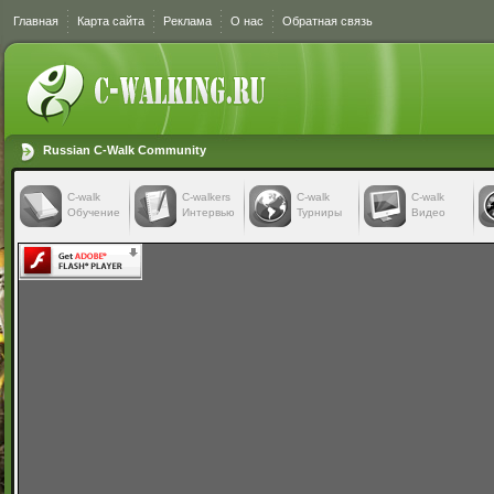
Главная
Карта сайта
Реклама
О нас
Обратная связь
Russian C-Walk Community
C-walk
C-walkers
С-walk
С-walk
Обучение
Интервью
Турниры
Видео