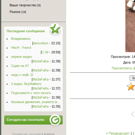
Ваше творчество
[6]
Разное
[16]
Последние сообщения
Владикавказ
[
dancebize
- 22:15]
HitcH - Feel it
[
C-W
- 18:59]
первое видео
Просмотров
: 1
[
Ma3aFaKa
- 11:39]
Дата
: 
Сдам на А?
Просмотреть 
[
Ma3aFaKa
- 11:38]
недо c-walk :D
[
Ma3aFaKa
- 11:37]
2 видос SkyMalboro
[
Ma3aFaKa
- 11:37]
Подскажите с чего начать
[
Ma3aFaKa
- 11:36]
базовые движения, укажите м...
[
Ma3aFaKa
- 11:35]
Сегодня нас посетили:
« Предыдущая
|
1
Сегодня нас посетили
0 юзеров