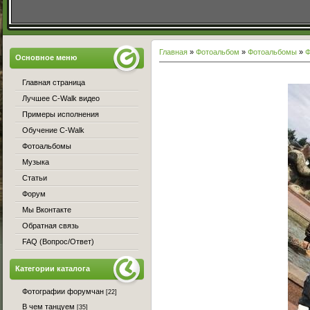
Главная
»
Фотоальбом
»
Фотоальбомы
»
Ф
Основное меню
Главная страница
Лучшее C-Walk видео
Примеры исполнения
Обучение C-Walk
Фотоальбомы
Музыка
Статьи
Форум
Мы Вконтакте
Обратная связь
FAQ (Вопрос/Ответ)
Категории каталога
Фотографии форумчан
[22]
В чем танцуем
[35]