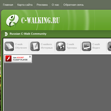
Главная
Карта сайта
Реклама
О нас
Обратная связь
Russian C-Walk Community
C-walk
C-walkers
С-walk
С-walk
Обучение
Интервью
Турниры
Видео