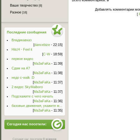
Всего комментариев
:
0
Ваше творчество
[6]
Добавлять комментарии мог
Разное
[16]
[
Последние сообщения
Владикавказ
[
dancebize
- 22:15]
HitcH - Feel it
[
C-W
- 18:59]
первое видео
[
Ma3aFaKa
- 11:39]
Сдам на А?
[
Ma3aFaKa
- 11:38]
недо c-walk :D
[
Ma3aFaKa
- 11:37]
2 видос SkyMalboro
[
Ma3aFaKa
- 11:37]
Подскажите с чего начать
[
Ma3aFaKa
- 11:36]
базовые движения, укажите м...
[
Ma3aFaKa
- 11:35]
Сегодня нас посетили:
Сегодня нас посетили
0 юзеров