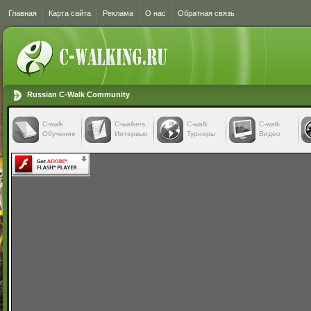
Главная
Карта сайта
Реклама
О нас
Обратная связь
Russian C-Walk Community
C-walk
C-walkers
С-walk
С-walk
Обучение
Интервью
Турниры
Видео