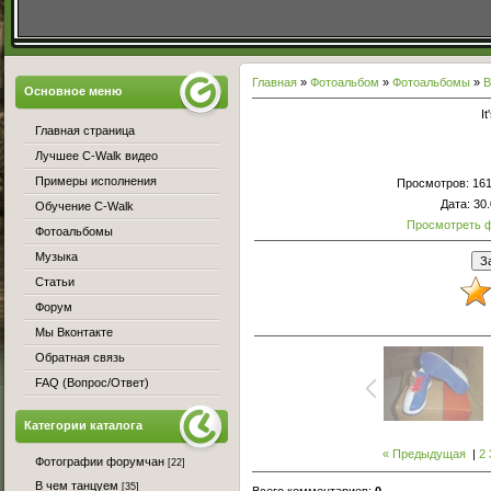
Главная
»
Фотоальбом
»
Фотоальбомы
»
В
Основное меню
I
Главная страница
Лучшее C-Walk видео
Примеры исполнения
Просмотров
: 16
Дата
: 30
Обучение C-Walk
Просмотреть 
Фотоальбомы
Музыка
Статьи
Форум
Мы Вконтакте
Обратная связь
FAQ (Вопрос/Ответ)
Категории каталога
« Предыдущая
|
2
Фотографии форумчан
[22]
В чем танцуем
[35]