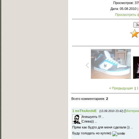
Просмотров
: 37
Дата
: 05.08.2010 
Просмотреть 
« Предыдущая
|
1
Всего комментариев
:
2
1
noThxArchiE
[
Материа
(13.09.2010 23:42)
Ачешуеть !!! ..
Слева)) ..
Прям как будто для меня сделали )) ..
Буду голодать но куплю)