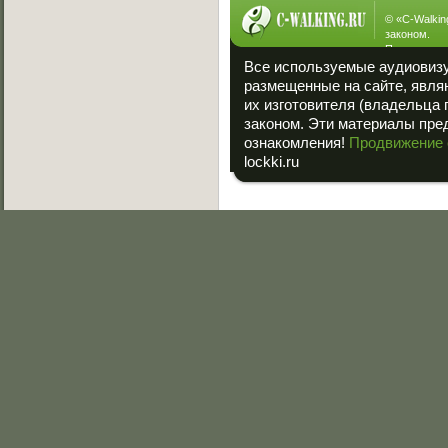
© «
C-Walkin
законом.
При полном
ссылка на «
Все используемые аудиовиз
размещенные на сайте, явля
их изготовителя (владельца 
законом. Эти материалы пре
ознакомления!
Продвижение 
lockki.ru