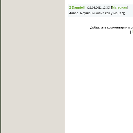
2
Danniell
[
Материал
]
(22.04.2011 12:30)
Аааее, моушены копия как у меня :))
Добавлять комментарии мог
[
Основное меню
Главная страница
Лучшее C-Walk видео
Примеры исполнения
Обучение C-Walk
Фотоальбомы
Музыка
Статьи
Форум
Мы Вконтакте
Обратная связь
FAQ (Вопрос/Ответ)