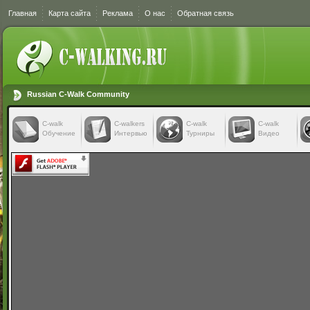
Главная
Карта сайта
Реклама
О нас
Обратная связь
Russian C-Walk Community
C-walk
C-walkers
С-walk
С-walk
Обучение
Интервью
Турниры
Видео