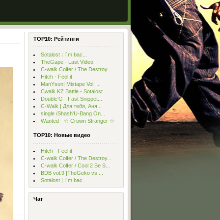
TOP10: Рейтинги
Sotalost | I`m bac...
TheGape - Last Video
С-walk Colfer / The Destroy...
Hitch - Feel it
ManYson| Mixtape Vol. ...
Cwalk KZ Battle - Sotalost ...
Double'G - Fast Snippet...
C-Walk | Для тебя, Аня...
single /Shash'U-Bang On...
Wanted - ☆ Crown Stranger ☆
TOP10: Новые видео
Hitch - Feel it
С-walk Colfer / The Destroy...
С-walk Colfer / Cool 2 Be S...
BDB vol.9 |TheGeko vs ...
Sotalost | I`m bac...
Чат