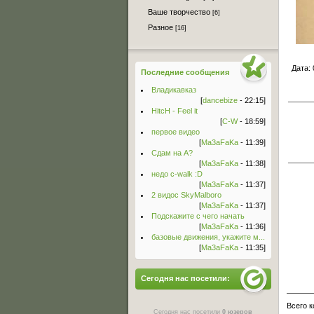
Ваше творчество
[6]
Разное
[16]
Дата
:
Последние сообщения
Владикавказ
[
dancebize
- 22:15]
HitcH - Feel it
[
C-W
- 18:59]
первое видео
[
Ma3aFaKa
- 11:39]
Сдам на А?
[
Ma3aFaKa
- 11:38]
недо c-walk :D
[
Ma3aFaKa
- 11:37]
2 видос SkyMalboro
[
Ma3aFaKa
- 11:37]
Подскажите с чего начать
[
Ma3aFaKa
- 11:36]
базовые движения, укажите м...
[
Ma3aFaKa
- 11:35]
Сегодня нас посетили:
Всего 
Сегодня нас посетили
0 юзеров