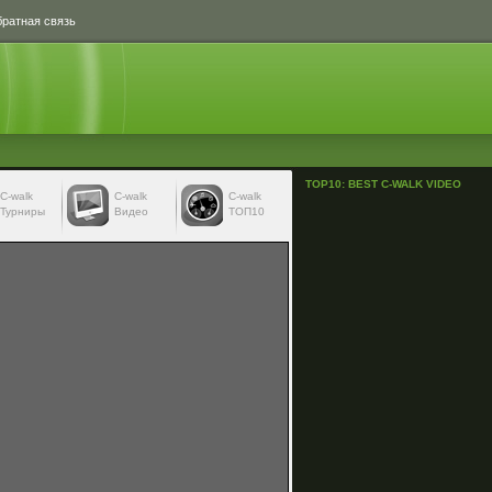
ратная связь
TOP10: BEST C-WALK VIDEO
С-walk
С-walk
C-walk
Турниры
Видео
ТОП10