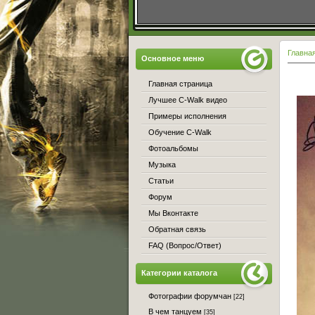
Главна
Основное меню
Главная страница
Лучшее C-Walk видео
Примеры исполнения
Обучение C-Walk
Фотоальбомы
Музыка
Статьи
Форум
Мы Вконтакте
Обратная связь
FAQ (Вопрос/Ответ)
Категории каталога
Фотографии форумчан
[22]
В чем танцуем
[35]