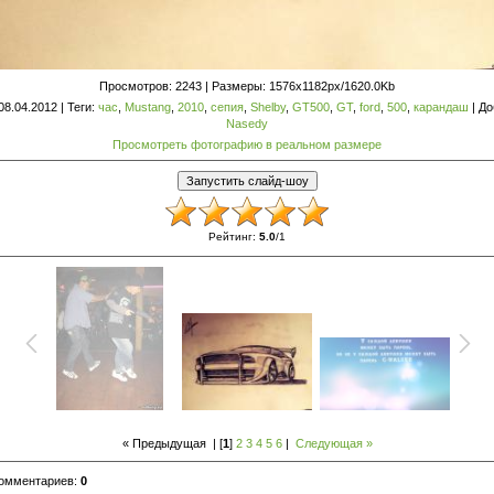
Просмотров
: 2243 |
Размеры
: 1576x1182px/1620.0Kb
 08.04.2012 |
Теги
:
час
,
Mustang
,
2010
,
сепия
,
Shelby
,
GT500
,
GT
,
ford
,
500
,
карандаш
|
До
Nasedy
Просмотреть фотографию в реальном размере
Рейтинг
:
5.0
/
1
« Предыдущая
| [
1
]
2
3
4
5
6
|
Следующая »
комментариев
:
0