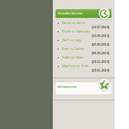
Онлайн баттлы
Вызов на баттл
[19.07.2013]
Exsite vs Viper(win)
[10.05.2013]
Sw!T vs Lisig
[05.05.2013]
Ever vs Carbon
[05.05.2013]
Fallen vs Viper
[23.01.2013]
ManYson vs. FUIK
[23.01.2013]
Интересное