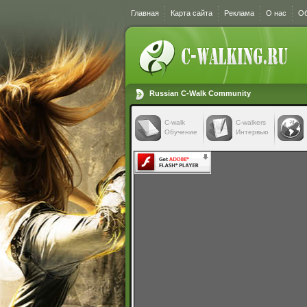
Главная
Карта сайта
Реклама
О нас
Об
Russian C-Walk Community
C-walk
C-walkers
Обучение
Интервью