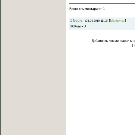
Всего комментариев
:
1
1
Noble
[
Материал
]
(04.04.2010 11:16)
ЖЖош xD
Добавлять комментарии мог
[
Основное меню
Главная страница
Лучшее C-Walk видео
Примеры исполнения
Обучение C-Walk
Фотоальбомы
Музыка
Статьи
Форум
Мы Вконтакте
Обратная связь