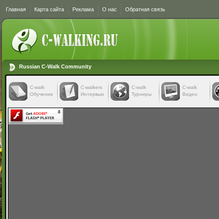
Главная
Карта сайта
Реклама
О нас
Обратная связь
Russian C-Walk Community
C-walk
C-walkers
С-walk
С-walk
Обучение
Интервью
Турниры
Видео