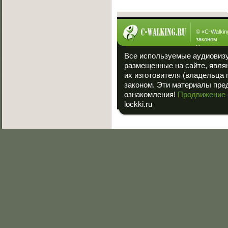
© «
C-Walkin
законом.
При полном
ссылка на «
Все используемые аудиовиз
размещенные на сайте, явля
их изготовителя (владельца 
законом. Эти материалы пре
ознакомления!
Продвижение 
lockki.ru