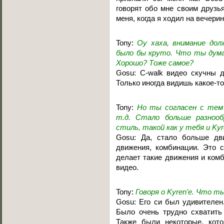
говорят обо мне своим друзь
меня, когда я ходил на вечерин
Tony:
Оу хаха, внимание до
было бы круто. Что ты думае
Хорошо? Тоже самое?
Gosu: C-walk видео скучны д
Только иногда видишь какое-то
Tony:
Но ты согласен с тем 
т.д. Стало больше разноо
стиль, такой как у тебя и Kyr
Gosu: Да, стало больше дв
движения, комбинации. Это с
делает такие движения и комб
видео.
Tony:
Говоря о Kyren’e. Что ты
Gosu: Его си был удивителен.
Было очень трудно схватить 
Также были некоторые, кот