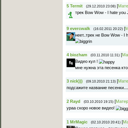
5
Termit
[
Мате
(29.12.2010 23:08)
трек Bow Wow - I hate you
9
evercwalk
[
М
(16.02.2011 20:22)
неет..трек не Bow Wow - I 
4
biozham
[
Ма
(03.11.2010 11:31)
Видео кул !
мне нужна эта песенка кто
3
nick)))
[
Мате
(09.10.2010 21:13)
подсажите название песенки.....
2
Rayd
[
Мате
(03.10.2010 19:15)
ураа скоро новое видео!
1
MrMagic
[
Ма
(02.10.2010 20:41)