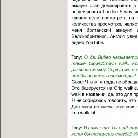
аккаунт стал доминировать в
популярности London 5 way я
крипом если посмотреть на 
количества просмотров являе
меня британский аккаунт,
Великобритания, Англия уви
видео YouTube.
Tony:
О да. Видео называется
также Clown/Crown walk. Ко
различии между Crip/Crown и 
чтобы привлечь просмотры?
Gosu: Что ж, я тогда не обра
Это базируется на Crip walk’e
walk в названии, да, это для 
Я не собираюсь говорить, что 
Для меня не имеют значения с
crip walk lol.
Tony:
Я вижу это. Ты ещё та
хотя бы танцуешь иногда? Ил