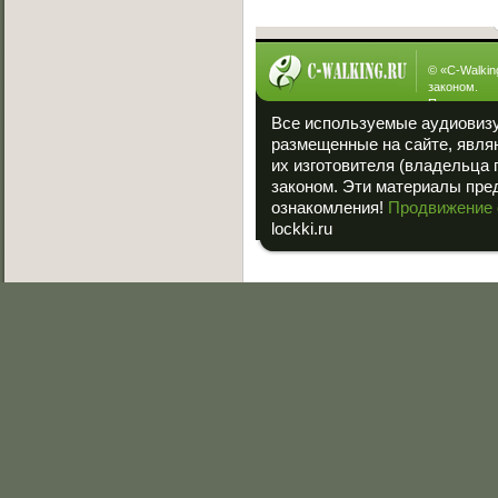
© «
C-Walkin
законом.
При полном
ссылка на «
Все используемые аудиовиз
размещенные на сайте, явля
их изготовителя (владельца 
законом. Эти материалы пре
ознакомления!
Продвижение 
lockki.ru