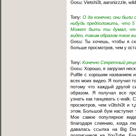
Gosu: Vietshi3t, aaronizzzle, wild
Tony:
О да конечно, они были
нибудь предположить, что 5
Может быть ты думал, что 
видео, таким образом твое ви
Gosu: Ты хочешь, чтобы я ска
больше просмотров, чем у ос
Tony:
Конечно Секретный рец
Gosu: Хорошо, я загрузил неск
Putfile с хорошим названием и
всех моих видео. Я получил т
потому что каждый другой с
образом. Я получал все про
узнать как танцевать c-walk.
просмотров, чем vi3tshi3t и 
этом. Большой бум наступил т
Мое самое популярное виде
благодаря слиянию, когда лю
давалась ссылка на Big Dr
подписчиков на YouTube. Ещ