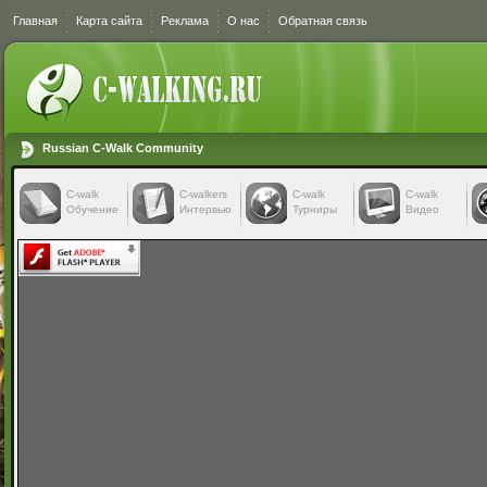
Главная
Карта сайта
Реклама
О нас
Обратная связь
Russian C-Walk Community
C-walk
C-walkers
С-walk
С-walk
Обучение
Интервью
Турниры
Видео