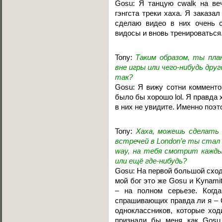
Gosu: Я танцую cwalk на веч
гэнгста треки хаха. Я заказал
сделаю видео в них очень с
видосы и вновь тренироваться
Tony:
Таким образом, ты пла
вне игры или чего-нибудь дру
так?
Gosu: Я вижу сотни комменто
было бы хорошо lol. Я правда 
в них не увидите. Именно поэт
Tony:
Хаха, можешь сделать
встречей в London’e ты стал 
way, на тебя смотрит каждый
или ещё где-нибудь?
Gosu: На первой большой сход
мой бог это же Gosu и Kynamit
– на полном серьезе. Когд
спрашивающих правда ли я – G
одноклассников, которые хо
признали бы меня как Gosu