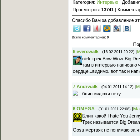
Категория
:
Интервью
|
Добави
Просмотров
:
13741
|
Коммента
Спасибо Вам за добавление это
Всего комментариев
:
9
По
8
evercwalk
[
М
(16.02.2011 20:22)
nick трек Bow Wow-Big Dre
там в интервью написано ч
сердце...видимо..вот так и нап
7
Andrwalk
[
М
(04.01.2011 14:12)
блин видюхи нету
6
OMEGA
[
Ма
(01.01.2011 22:08)
Блин какой I hate You Jenn
Трек называется Big Dre
Gosu мертвяк не понимаю за чт