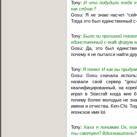
Tony:
И что побудило тебя 
как сейчас?
Gosu: Я не знаю насчет “сей
Тогда это был единственный c
Tony:
Было ли причиной твое
единственный c-walk форум н
Gosu: Да, это был единстве
почему я не пытался найти дру
Tony:
Я понял. И как вы придум
Gosu: Gosu сначала использ
назвали свой сервер “gosu
квалифицированный, на корей
играл в Starcraft когда мне
почему более молодые не знал
имени и отчества. Ken-Chi. Т
японское имя lol.
Tony:
Хаха я понимаю Ок, ко
ты смотрел? Вдохновители?