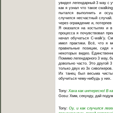
увидел легендарный 3 way с уча
как я узнал что такое cwalking
пытался выполнить и осущ
случился несчастный случай
через ограждение и, потерпев
Я оказался на костылях и в 
процесса я почувствовал пре
начал обучаться C-walk’у. С
имел практики. Всё, что я м
правильные позиции, сидя 
некоторых видео. Единственн
Помимо легендарного 3 way, б
довольно часто. Это другой 3
только двух из 3х сиволкеров. 
Их танец был весьма чисты
обучиться чему-нибудь у них.
Tony:
Хаха как интересно! В к
Gosu: Хмм, секунду, дай подум
Tony:
Оу, и как случился лег