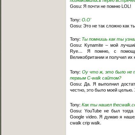
познакомились перед встрече
Gosu: Я почти не помню LOL!
Tony:
O.O’
Gosu: Это не так сложно как 
Tony:
Ты помнишь как ты узнал 
Gosu: Kynamite – мой лучши
Rye… Я помню, с помощью
Великобритании и получил их 
Tony:
Оу что ж, это было не 
первым C-walk сайтом?
Gosu: Да. Я выполнил доста
честно, это было моей целью.
Tony:
Как ты нашел thecwalk.
Gosu: YouTube не был тогда 
Google video. Я думаю я наше
cwalk crip walk.