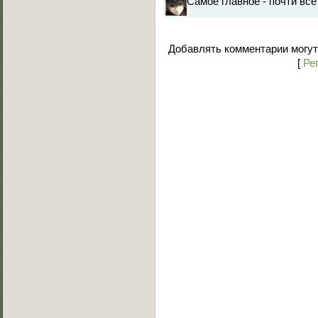
Самое главное - почти все
Добавлять комментарии могут
[
Ре
Основное меню
Главная страница
Лучшее C-Walk видео
Примеры исполнения
Обучение C-Walk
Фотоальбомы
Музыка
Статьи
Форум
Мы Вконтакте
Обратная связь
FAQ (Вопрос/Ответ)