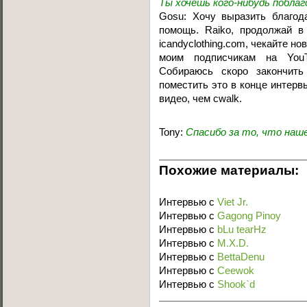
Ты хочешь кого-нибудь побла
Gosu: Хочу выразить благод
помощь. Raiko, продолжай в
icandyclothing.com, чекайте н
моим подписчикам на Y
Собираюсь скоро закончит
поместить это в конце интерв
видео, чем cwalk.
Tony:
Спасибо за то, что наш
Похожие материалы:
Интервью с
Viet Jr.
Интервью с
Gagong Pinoy
Интервью с
bLu tearHz
Интервью с
M.X.D.
Интервью с
BettaDenu
Интервью с
Ceewok
Интервью с
Shook`d