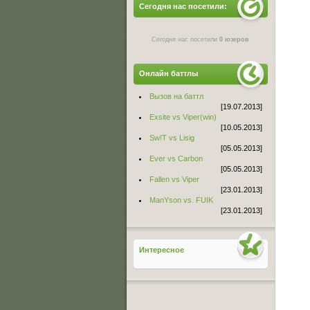
Сегодня нас посетили:
Сегодня нас посетили
0 юзеров
Онлайн баттлы
Вызов на баттл
[19.07.2013]
Exsite vs Viper(win)
[10.05.2013]
Sw!T vs Lisig
[05.05.2013]
Ever vs Carbon
[05.05.2013]
Fallen vs Viper
[23.01.2013]
ManYson vs. FUIK
[23.01.2013]
Интересное