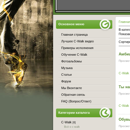
Главна
Основное меню
В катег
Показа
Главная страница
Лучшее C-Walk видео
Сортир
Примеры исполнения
Амбиц
Обучение C-Walk
Просмот
Фотоальбомы
Музыка
C-Walk
Статьи
Форум
Ты на
Мы Вконтакте
Просмот
Обратная связь
FAQ (Вопрос/Ответ)
C-Walk
Категории каталога
Обувь
C-Walk
[6]
Просмот
Всё о c-walk