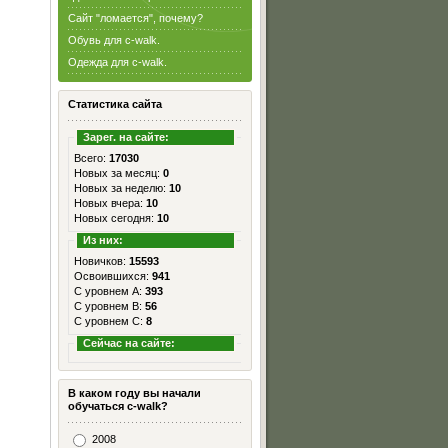
Сайт "ломается", почему?
Обувь для c-walk.
Одежда для c-walk.
Статистика сайта
Зарег. на сайте:
Всего:
17030
Новых за месяц:
0
Новых за неделю:
10
Новых вчера:
10
Новых сегодня:
10
Из них:
Новичков:
15593
Освоившихся:
941
С уровнем А:
393
С уровнем B:
56
С уровнем C:
8
Сейчас на сайте:
В каком году вы начали
обучаться c-walk?
2008