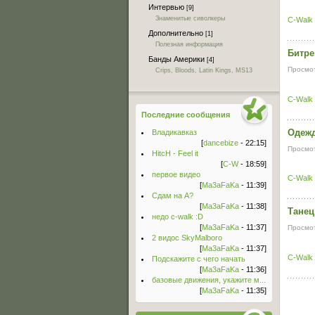
Интервью
[9]
Знаменитые сиволкеры
C-Walk
Дополнительно
[1]
Полезная информация
Битре
Банды Америки
[4]
Просмот
Crips, Bloods, Latin Kings, MS13
C-Walk
Последние сообщения
Одежд
Владикавказ
[
dancebize
- 22:15]
Просмот
HitcH - Feel it
[
C-W
- 18:59]
первое видео
C-Walk
[
Ma3aFaKa
- 11:39]
Сдам на А?
[
Ma3aFaKa
- 11:38]
Танец
недо c-walk :D
[
Ma3aFaKa
- 11:37]
Просмот
2 видос SkyMalboro
[
Ma3aFaKa
- 11:37]
C-Walk
Подскажите с чего начать
[
Ma3aFaKa
- 11:36]
базовые движения, укажите м...
[
Ma3aFaKa
- 11:35]