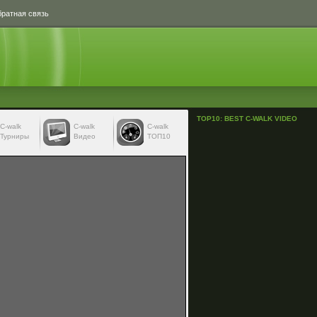
ратная связь
TOP10: BEST C-WALK VIDEO
С-walk
С-walk
C-walk
Турниры
Видео
ТОП10