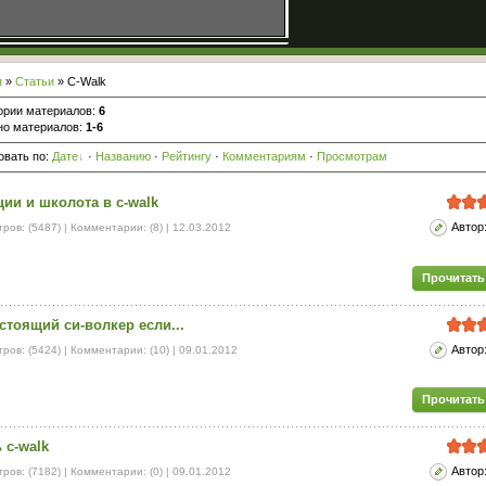
я
»
Статьи
» C-Walk
ории материалов
:
6
но материалов
:
1-6
овать по
:
Дате
·
Названию
·
Рейтингу
·
Комментариям
·
Просмотрам
ии и школота в c-walk
Автор
ров: (5487) | Комментарии: (8) |
12.03.2012
Прочитать
стоящий си-волкер если...
Автор
ров: (5424) | Комментарии: (10) |
09.01.2012
Прочитать
 c-walk
Автор
ров: (7182) | Комментарии: (0) |
09.01.2012