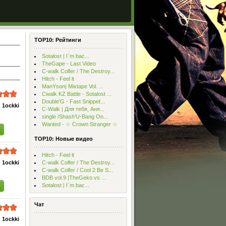
TOP10: Рейтинги
Sotalost | I`m bac...
TheGape - Last Video
С-walk Colfer / The Destroy...
Hitch - Feel it
ManYson| Mixtape Vol. ...
Cwalk KZ Battle - Sotalost ...
Double'G - Fast Snippet...
:
1ockki
C-Walk | Для тебя, Аня...
single /Shash'U-Bang On...
Wanted - ☆ Crown Stranger ☆
TOP10: Новые видео
Hitch - Feel it
:
1ockki
С-walk Colfer / The Destroy...
С-walk Colfer / Cool 2 Be S...
BDB vol.9 |TheGeko vs ...
Sotalost | I`m bac...
Чат
:
1ockki