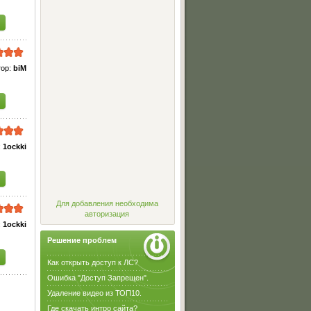
тор:
biM
:
1ockki
Для добавления необходима
авторизация
:
1ockki
Решение проблем
Как открыть доступ к ЛС?
Ошибка "Доступ Запрещен".
Удаление видео из ТОП10.
Где скачать интро сайта?