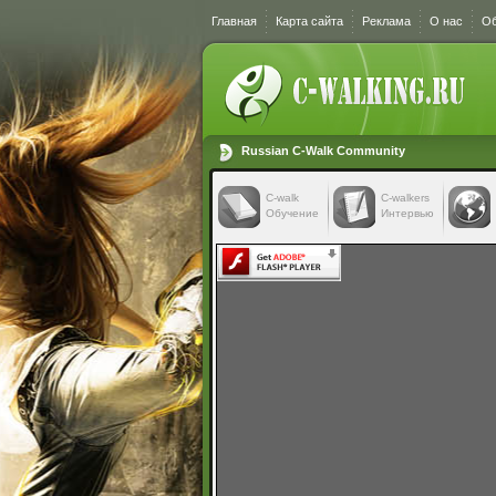
Главная
Карта сайта
Реклама
О нас
Об
Russian C-Walk Community
C-walk
C-walkers
Обучение
Интервью