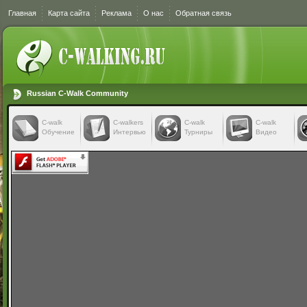
Главная
Карта сайта
Реклама
О нас
Обратная связь
Russian C-Walk Community
C-walk
C-walkers
С-walk
С-walk
Обучение
Интервью
Турниры
Видео