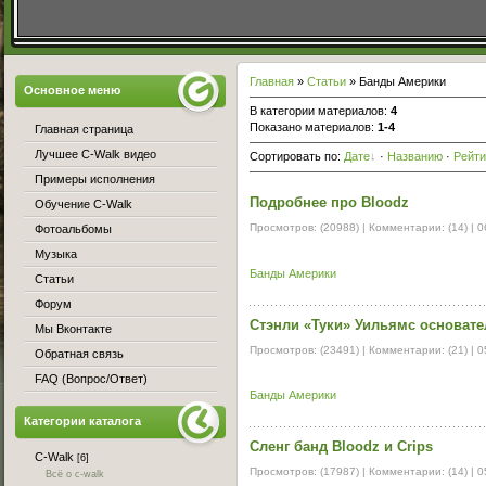
Главная
»
Статьи
» Банды Америки
Основное меню
В категории материалов
:
4
Показано материалов
:
1-4
Главная страница
Лучшее C-Walk видео
Сортировать по
:
Дате
·
Названию
·
Рейти
Примеры исполнения
Подробнее про Bloodz
Обучение C-Walk
Просмотров: (20988) | Комментарии: (14) |
0
Фотоальбомы
Музыка
Банды Америки
Статьи
Форум
Стэнли «Туки» Уильямс основате
Мы Вконтакте
Просмотров: (23491) | Комментарии: (21) |
0
Обратная связь
FAQ (Вопрос/Ответ)
Банды Америки
Категории каталога
Cленг банд Bloodz и Crips
C-Walk
[6]
Просмотров: (17987) | Комментарии: (14) |
0
Всё о c-walk