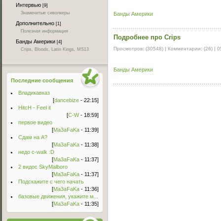
Интервью
[9]
Знаменитые сиволкеры
Банды Америки
Дополнительно
[1]
Полезная информация
Подробнее про Crips
Банды Америки
[4]
Просмотров: (30548) | Комментарии: (26) |
0
Crips, Bloods, Latin Kings, MS13
Банды Америки
Последние сообщения
Владикавказ
[
dancebize
- 22:15]
HitcH - Feel it
[
C-W
- 18:59]
первое видео
[
Ma3aFaKa
- 11:39]
Сдам на А?
[
Ma3aFaKa
- 11:38]
недо c-walk :D
[
Ma3aFaKa
- 11:37]
2 видос SkyMalboro
[
Ma3aFaKa
- 11:37]
Подскажите с чего начать
[
Ma3aFaKa
- 11:36]
базовые движения, укажите м...
[
Ma3aFaKa
- 11:35]