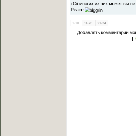
i Cii многих из них может вы н
Peace
1-10
11-20
21-24
Добавлять комментарии мог
[
Основное меню
Главная страница
Лучшее C-Walk видео
Примеры исполнения
Обучение C-Walk
Фотоальбомы
Музыка
Статьи
Форум
Мы Вконтакте
Обратная связь
FAQ (Вопрос/Ответ)