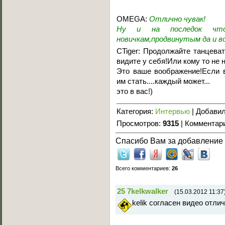
OMEGA:
Отлично чувак!
Ну и на последок чт
новичкам,продвинутым да и в
CTiger: Продолжайте танцева
видите у себя!Или кому то не 
Это ваше воображение!Если в
им стать....каждый может...
это в вас!)
Категория
:
Интервью
|
Добави
Просмотров
:
9315
|
Комментар
Спасибо Вам за добавление э
Всего комментариев
:
26
25
7kelkwalker
(15.03.2012 11:37
kelik согласен видео отли