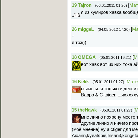
19
Tajron
[
Мат
(06.01.2011 01:26)
я из кумиров хавка вообще
26
miggeL
[
Ма
(04.05.2012 17:20)
+
я тож))
18
OMEGA
[
М
(05.01.2011 19:21)
вот хавк вот из них тока а
16
Kelik
[
Мате
(05.01.2011 01:27)
ыыыыы..я только и денсит
Bappo & C-taiger.....яхххх
15
theHawk
[
М
(05.01.2011 01:27)
мне лично похрену место 
другие лично я ничего про
(моё мнение) ну а ctiger для 
Aidann,kyeatspie,Insan3,kongsta