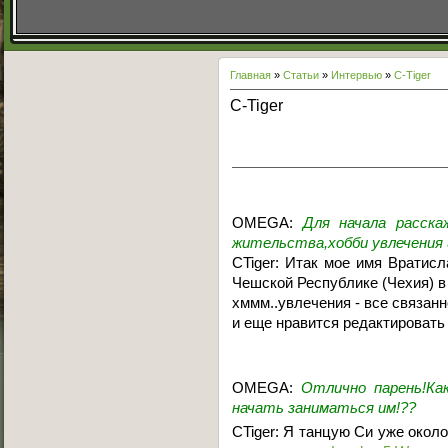
Главная
»
Статьи
»
Интервью
»
C-Tiger
C-Tiger
OMEGA:
Для начала расска
жительства,хобби увлечения 
CTiger: Итак мое имя Вратисла
Чешской Республике (Чехия) в 
хммм..увлечения - все связан
и еще нравится редактировать
OMEGA:
Отлично парень!К
начать заниматься им!??
CTiger: Я танцую Си уже около