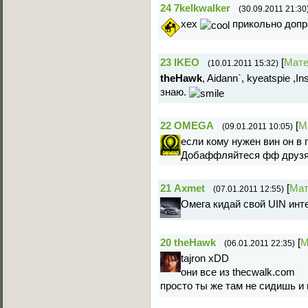
24
7kelkwalker
(30.09.2011 21:30
хех
прикольно допр
23
IKEO
[
Мате
(10.01.2011 15:32)
theHawk
, Aidann`, kyeatspie ,I
знаю.
22
OMEGA
[
М
(09.01.2011 10:05)
если кому нужен вин он в
Добаффляйтеся фф друз
21
Axmet
[
Мат
(07.01.2011 12:55)
Омега кидай свой UIN ин
20
theHawk
[
М
(06.01.2011 22:35)
tajron xDD
они все из thecwalk.com
просто ты же там не сидишь и