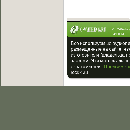
Интересное
© «
C-Walkin
законом.
При полном
на «
c-walkin
Все используемые аудиов
размещенные на сайте, яв
изготовителя (владельца п
законом. Эти материалы п
ознакомления!
Продвижени
lockki.ru