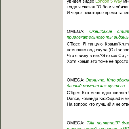
увидел видео
London 5 Way
мн
тогда я сказал "О боги я обяза
И через некоторое время танец
OMEGA:
Окей!Какие сти
привлекательного ты видишь 
CTiger: Я танцую Крамп(Krump)
немножко олд скула (Old schoo
Что я вижу в них?Это как Си , 
Хотя крамп это тоже не просто
OMEGA:
Отлично. Кто вдохн
данный момент как лучшего
CTiger: Кто меня вдохновляет!
Dance, команда KidZSquad и м
На вопрос кто лучший я не отве
OMEGA:
ТАк понятно!!Я ду
танцору чтобы попасть в PO