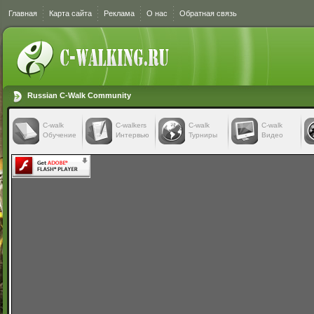
Главная
Карта сайта
Реклама
О нас
Обратная связь
Russian C-Walk Community
C-walk
C-walkers
С-walk
С-walk
Обучение
Интервью
Турниры
Видео