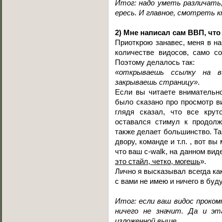
Итог: надо уметь различать
ересь. И главное, смотреть 
2) Мне написал сам ВВП, что
Приоткрою занавес, меня в на
количестве видосов, само с
Поэтому делалось так:
«открываешь ссылку на в
закрываешь страницу»
.
Если вы читаете внимательно
было сказано про просмотр ви
глядя сказал, что все крут
оставался стимул к продолж
также делает большинство. Та
двору, команде и т.п. , вот вы
что ваш c-walk, на данном виде
это стайл, четко, могешь
».
Лично я высказывал всегда как 
с вами не имею и ничего в буд
Итог: если ваш видос проко
ничего не значит. Да и э
изложенной выше.