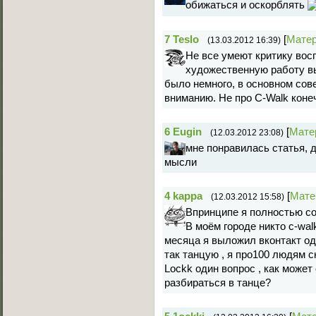
обижаться и оскорблять
7
Teslo
[
Мате
(13.03.2012 16:39)
Не все умеют критику вос
художественную работу в
было немного, в основном сове
вниманию. Не про C-Walk конеч
6
Eugin
[
Мате
(12.03.2012 23:08)
мне понравилась статья, 
мысли
4
kappa
[
Мате
(12.03.2012 15:58)
Впринципе я полностью со
В моём городе никто с-wal
месяца я выложил вконтакт одн
так танцую , я про100 людям с
Lockk один вопрос , как может
разбираться в танце?