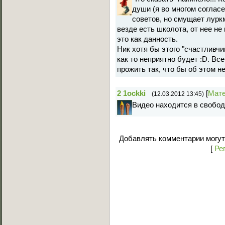
души (я во многом согласе
советов, но смущает луркм
везде есть школота, от нее не
это как данность.
Ник хотя бы этого "счастливчи
как то неприятно будет :D. Вс
прожить так, что бы об этом н
2
1ockki
[
Мат
(12.03.2012 13:45)
Видео находится в свобод
Добавлять комментарии могут
[
Ре
Основное меню
Главная страница
Лучшее C-Walk видео
Примеры исполнения