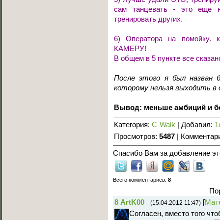
сам танцевать - это еще 
тренировать других.
6) Оператора на помойку.
КАМЕРУ!
В общем в 5 пункте все сказан
После этого я был назван б
которому нельзя выходить в 
Вывод: меньше амбиций и б
Категория
:
C-Walk
|
Добавил
:
1
Просмотров
:
5487
|
Комментар
Спасибо Вам за добавление это
Всего комментариев
:
8
По
8
ArtK00
[
Мат
(15.04.2012 11:47)
Согласен, вместо того чт