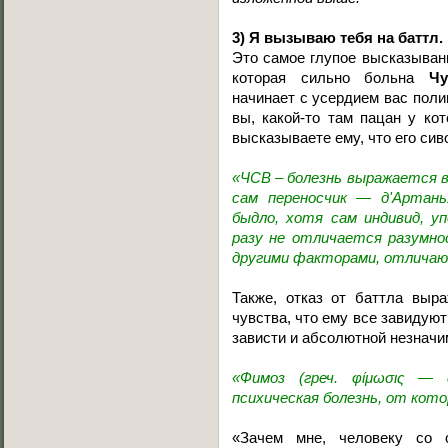
3) Я вызываю тебя на баттл.
Это самое глупое высказывани
которая сильно больна
Чу
начинает с усердием вас полива
вы, какой-то там пацан у кот
высказываете ему, что его сив
«ЧСВ – болезнь выражается в
сам переносчик — д'Артань
быдло, хотя сам индивид, у
разу не отличается разумно
другими факторами, отличаю
Также, отказ от баттла выр
чувства, что ему все завидую
зависти и абсолютной незначи
«Фимоз (греч. φίμωσις — 
психическая болезнь, от кото
«Зачем мне, человеку со 