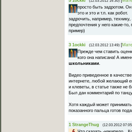
5
1ockki
[
Мат
(12.03.2012 16:30)
просто быть задротом. Он 
это и это и т.п. как робот.
задрочить, например, технику,
предпочтения у него какие-то,
пример)
3
1ockki
[
Мат
(12.03.2012 13:49)
Прежде чем ставить оценк
кого она написана! А име
школьниками
.
Видео приведенное в качестве
интернете, любой желающий ег
и клеветы, в статье также не 
Был дан комментарий по танцу
Хотя каждый может принимать о
показанного пальца готов пода
1
StrangeThug
(12.03.2012 07:05
Что сказать -накипело... 