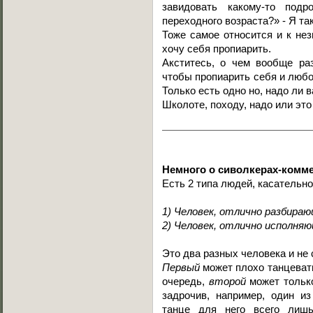
завидовать какому-то под
переходного возраста?» - Я так
Тоже самое относится и к нез
хочу себя пропиарить.
Акститесь, о чем вообще ра
чтобы пропиарить себя и любо
Только есть одно но, надо ли 
Школоте, походу, надо или эт
Немного о сиволкерах-комме
Есть 2 типа людей, касательно
1) Человек, отлично разбирающ
2) Человек, отлично исполняю
Это два разных человека и не 
Первый
может плохо танцевать
очередь,
второй
может только
задрочив, например, один из
танце для него всего лиш