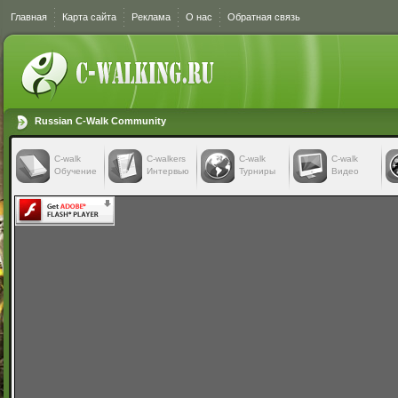
Главная
Карта сайта
Реклама
О нас
Обратная связь
Russian C-Walk Community
C-walk
C-walkers
С-walk
С-walk
Обучение
Интервью
Турниры
Видео