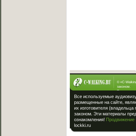
[10.05.2013]
Sw!T vs Lisig
[05.05.2013]
Ever vs Carbon
[05.05.2013]
Fallen vs Viper
[23.01.2013]
ManYson vs. FUIK
[23.01.2013]
Интересное
© «
C-Walkin
законом.
При полном
ссылка на «
Все используемые аудиовиз
размещенные на сайте, явля
их изготовителя (владельца 
законом. Эти материалы пре
ознакомления!
Продвижение 
lockki.ru