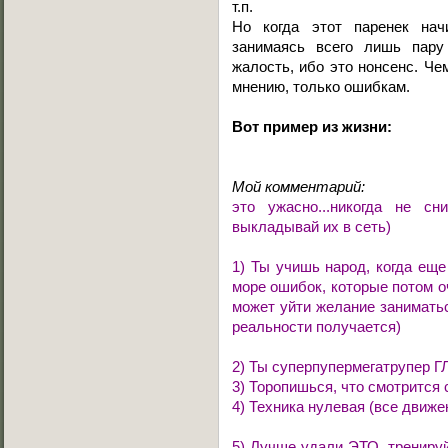
т.п.
Но когда этот паренек нач
занимаясь всего лишь пару
жалость, ибо это нонсенс. Че
мнению, только ошибкам.
Вот пример из жизни:
Мой комментарий:
это ужасно...никогда не с
выкладывай их в сеть)
1) Ты учишь народ, когда еще
море ошибок, которые потом о
может уйти желание заниматься
реальности получается)
2) Ты суперпупермегатрупер 
3) Торопишься, что смотрится
4) Техника нулевая (все движе
5) Лучше удали ЭТО, тренируй