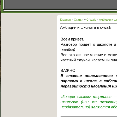
Главная
»
Статьи
»
C-Walk
»
Амбиции и шк
Амбиции и школота в c-walk
Всем привет.
Разговор пойдет о школоте 
ошибки)
Все это личное мнение и може
частный случай, касаемый лич
ВАЖНО:
В статье описываются н
партами в школе, а собст
неразвитости населения шк
«Говоря языком терминов —
школьник (или же школота
необязательно) являются аб