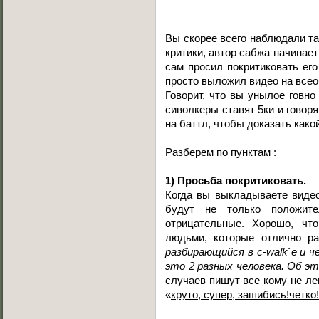
Вы скорее всего наблюдали та
критики, автор сабжа начинает
сам просил покритиковать его
просто выложил видео на все
Говорит, что вы унылое говно
сиволкеры ставят 5ки и говоря
на баттл, чтобы доказать какой 
Разберем по пунктам :
1) Просьба покритиковать.
Когда вы выкладываете видео
будут не только положит
отрицательные. Хорошо, чт
людьми, которые отлично ра
разбирающийся в c-walk`е и 
это 2 разных человека. Об э
случаев пишут все кому не ле
«
круто, супер, зашибись!четко!