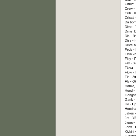
Chillin
Crew -
Crib - 
Crista
Da bom
Dime -
Dime, 
Dis - Эт
Diss - 
Drive-
Feds -
Fittin 
Fitty -
Flat - Х
Flava -
Flow - П
Flo - Э
Fly - 
Homie,
Hood - 
Gangst
Gank - 
Ho - Пр
Hoodra
Jakes 
Jet - У
Jigga -
Jonx -
Kickin'