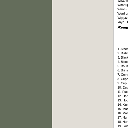
What th
What up
Whoa -
Word up
Wiggaz 
Yayo - 
Жест
---------
1. Athe
2. Bish
3. Blac
4. Bloo
5. Boun
6. Brim
7. Comp
8. Crip
9. Crip
10. Eas
11. Fuc
12. Har
13. Hoo
14. Kit
15. Maf
16. Maf
17. Nu
18. Nu
19. Blo