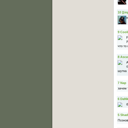
10
][m
п
9
Cooli
F
Я
что то
8
Asca
A
©
шутка
7
Nap
зачем т
6
DaN
б
5
Shad
Познов