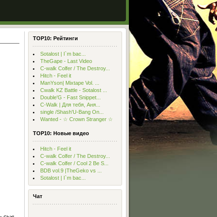
TOP10: Рейтинги
Sotalost | I`m bac...
TheGape - Last Video
С-walk Colfer / The Destroy...
Hitch - Feel it
ManYson| Mixtape Vol. ...
Cwalk KZ Battle - Sotalost ...
Double'G - Fast Snippet...
C-Walk | Для тебя, Аня...
single /Shash'U-Bang On...
Wanted - ☆ Crown Stranger ☆
TOP10: Новые видео
Hitch - Feel it
С-walk Colfer / The Destroy...
С-walk Colfer / Cool 2 Be S...
BDB vol.9 |TheGeko vs ...
Sotalost | I`m bac...
Чат