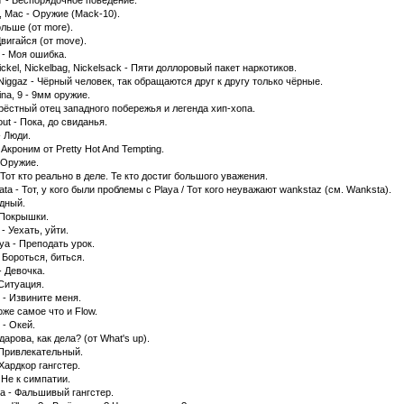
n' - Беспорядочное поведение.
, Mac - Оружие (Mack-10).
ольше (от more).
вигайся (от move).
 - Моя ошибка.
ickel, Nickelbag, Nickelsack - Пяти доллоровый пакет наркотиков.
Niggaz - Чёрный человек, так обращаются друг к другу только чёрные.
ina, 9 - 9мм оружие.
Крёстный отец западного побережья и легенда хип-хопа.
ut - Пока, до свиданья.
- Люди.
Акроним от Pretty Hot And Tempting.
 Оружие.
 Тот кто реально в деле. Те кто достиг большого уважения.
ata - Тот, у кого были проблемы с Playa / Тот кого неуважают wankstaz (см. Wanksta).
едный.
 Покрышки.
t - Уехать, уйти.
ya - Преподать урок.
 Бороться, биться.
- Девочка.
 Ситуация.
 - Извините меня.
Тоже самое что и Flow.
t - Окей.
дарова, как дела? (от What's up).
- Привлекательный.
Хардкор гангстер.
 Не к симпатии.
a - Фальшивый гангстер.