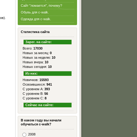
Сайт "ломается", почему?
Обувь для c-walk.
ов).
Одежда для c-walk.
Статистика сайта
Зарег. на сайте:
Всего:
17030
Новых за месяц:
0
Новых за неделю:
10
Новых вчера:
10
Новых сегодня:
10
Из них:
Новичков:
15593
Освоившихся:
941
С уровнем А:
393
С уровнем B:
56
С уровнем C:
8
Сейчас на сайте:
В каком году вы начали
обучаться c-walk?
2008