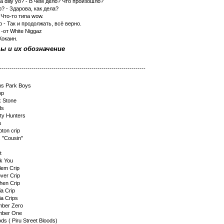
a dilly yo? - В чём дело? Что произошло?
? - Здарова, как дела?
 Что-то типа wow.
 - Так и продолжать, всё верно.
-от White Niggaz
Кокаин.
ы и их обозначение
-------------------------------------------------------------------------
ns Park Boys
op
k Stone
ds
ty Hunters
s
ton crip
s "Cousin"
t
k You
lem Crip
ver Crip
chen Crip
ia Crip
ia Crips
mber Zero
mber One
ods ( Piru Street Bloods)