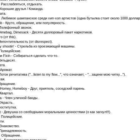
' - Расслабляться, отдыхать.
 Хорошие друзья / Команда.
Хата.
l - Любимое шампанское среди хип-хоп артистов (одна бутылка стоит около 1000 доллар
b - Круто, обращение, или популярность.
 Телефонный звонок.
Dimebag, Dimesack - Десяти доллоровый пакет наркотиков.
о (от this).
Непочтительность (от disrespect).
by shootin' - Стрельба из проезжающей машины.
 Полицейские.
или Fixin - Собираться сделать что-то.
 Пятьдесят.
ата.
 Аромат.
оток речитатива ("...listen to my flow...", что означает, - "...зацени мою читку...").
таж.
Обращение.
 Homey, Homeboy - Друг, приятель, соседский парень.
Квартал.
a - Член уличной банды.
Украсть.
оститутка.
t - Девушка со свободными моральными ценностями (о как загнул!!!).
- Полицейские.
йти.
 Знакомство.
 Принадлежность.
 - Обращение.