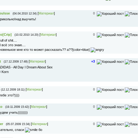
pulsse
[
Материал
]
0
(04.04.2010 12:34)
рикольно!над выучить!
o[Crip]
[
Материал
]
0
(10.02.2010 14:20)
ull of shit....
 всё это знаю....
 новенькое мне кто то может рассказать?? а??[color=blue]
t
[
Материал
]
+3
(17.12.2009 17:48)
DIDAS - All Day I Dream About Sex
 Korn
[
Материал
]
0
(12.12.2009 18:11)
ебе это?))))
ko
[
Материал
]
0
(19.11.2009 15:42)
удем учить))))))))
er
[
Материал
]
0
(05.07.2009 15:34)
ательно, спаси
бо