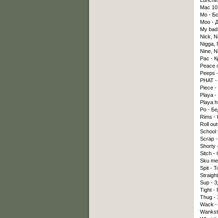
Lunchi
Mac 10
Mo - Б
Moo - Д
My bad
Nick, N
Nigga, 
Nine, N
Pac - 
Peace o
Peeps 
PHAT - 
Piece -
Playa -
Playa h
Po - Б
Rims -
Roll ou
School 
Scrap -
Shorty 
Sitch -
Sku me
Spit - 
Straigh
Sup - З
Tight 
Thug - 
Wack -
Wankst