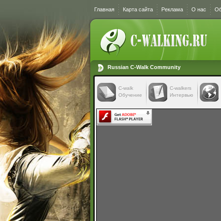
Главная
Карта сайта
Реклама
О нас
Об
Russian C-Walk Community
C-walk
C-walkers
Обучение
Интервью