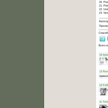
20. Po
21. Pri
22. Und
23. Vic
Катего
Просм
Спасибо
Всего 
14
ilya
а
13
Ran
прико
12
FoR
с
11
Teh
к