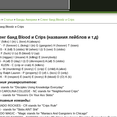
я
»
Статьи
»
Банды Америки
»
Cленг банд Bloodz и Crips
анд Bloodz и Crips
нг банд Blood и Crips (названия лейблов и т.д)
 (folks) I (in) L (love) A (always)
- F (forever) L (living) I (in) G (gangster) H (hoover) T (town)
 - K (kill) S (slobs) W (when) I (i) S (see) S (slobs)
F (fuck) U (u) B (blood) U (up)
N (niggas) I (insane) K (killing) E (everybody)
 A (all) D (day) I (i) D (disrespect) A (all) S (slobs)
KLEIN - C (crip or crab) K (killers)
 M (murdering) E (every) C (crip) C (child) A (alive)
 Ralph Lauren - P (property) O (of) L (locs) O (only)
- R (respect) E (each) E (every) B (blood) O (O) K (k)
ания университетов:
stands for "Disciples Using Knowledge Everyday"
CAROLINA COLLEGE - NC stands for "Neighborhood Crips"
 stands for "Hoovers On Your Ass Slobs"
тивные команды:
DO ROCKIES - CR stands for "Crips Rule"
- stands for "Slobs AINT Shit"
O MAGIC - "Magic stands for "Maniacs And Gangsters In Chicago"