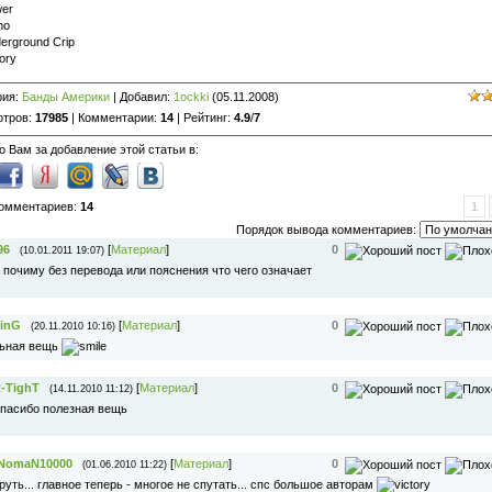
wer
mo
erground Crip
tory
рия
:
Банды Америки
|
Добавил
:
1ockki
(05.11.2008)
отров
:
17985
|
Комментарии
:
14
|
Рейтинг
:
4.9
/
7
 Вам за добавление этой статьи в:
комментариев
:
14
1
Порядок вывода комментариев:
96
[
Материал
]
0
(10.01.2011 19:07)
 почиму без перевода или пояснения что чего означает
inG
[
Материал
]
0
(20.11.2010 10:16)
льная вещь
-TighT
[
Материал
]
0
(14.11.2010 11:12)
пасибо полезная вещь
NomaN10000
[
Материал
]
0
(01.06.2010 11:22)
руть... главное теперь - многое не спутать... спс большое авторам