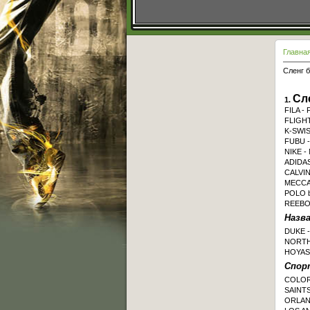
Главна
Cленг б
Cле
1.
FILA - F
FLIGHT 
K-SWISS
FUBU - 
NIKE - 
ADIDAS -
CALVIN 
MECCA -
POLO by
REEBOK 
Назв
DUKE - 
NORTH 
HOYAS -
Спор
COLORA
SAINTS 
ORLAND