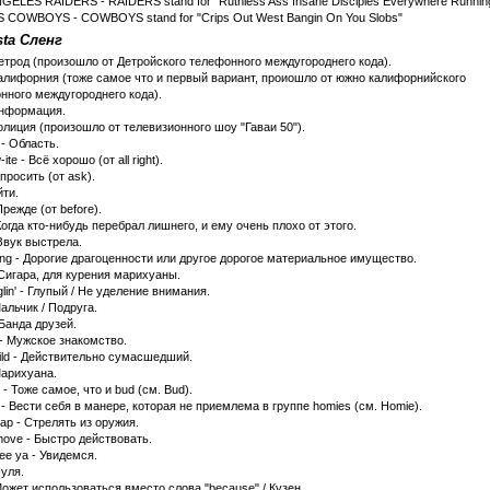
GELES RAIDERS - RAIDERS stand for "Ruthless Ass Insane Disciples Everywhere Running
 COWBOYS - COWBOYS stand for "Crips Out West Bangin On You Slobs"
ta Сленг
Детрод (произошло от Детройского телефонного междугороднего кода).
Калифорния (тоже самое что и первый вариант, проиошло от южно калифорнийского
нного междугороднего кода).
Информация.
олиция (произошло от телевизионного шоу "Гаваи 50").
- Область.
-ite - Всё хорошо (от all right).
просить (от ask).
йти.
Прежде (от before).
Когда кто-нибудь перебрал лишнего, и ему очень плохо от этого.
Звук выстрела.
bling - Дорогие драгоценности или другое дорогое материальное имущество.
 Сигара, для курения марихуаны.
lin' - Глупый / Не уделение внимания.
альчик / Подруга.
Банда друзей.
 - Мужское знакомство.
ild - Действительно сумасшедший.
Марихуана.
- Тоже самое, что и bud (см. Bud).
 - Вести себя в манере, которая не приемлема в группе homies (см. Homie).
ap - Стрелять из оружия.
move - Быстро действовать.
ee ya - Увидемся.
Пуля.
Может использоваться вместо слова "because" / Кузен.