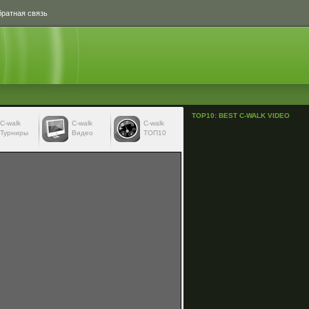
ратная связь
TOP10: BEST C-WALK VIDEO
С-walk
С-walk
C-walk
Турниры
Видео
ТОП10