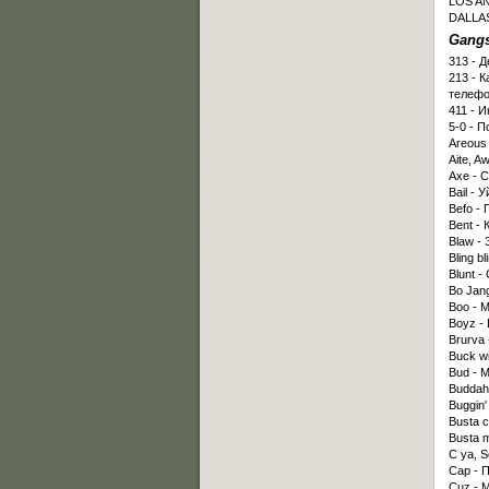
LOS AN
DALLAS
Gangs
313 - 
213 - 
телефо
411 - 
5-0 - П
Areous 
Aite, Aw
Axe - С
Bail - У
Befo - 
Bent - 
Blaw - 
Bling 
Blunt -
Bo Jang
Boo - М
Boyz - 
Brurva
Buck w
Bud - 
Buddah 
Buggin'
Busta c
Busta 
C ya, S
Cap - 
Cuz - 