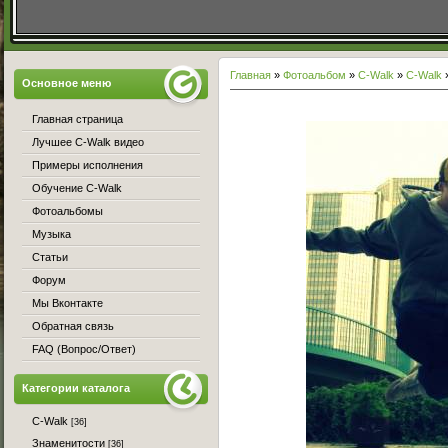
Главная
»
Фотоальбом
»
С-Walk
»
C-Walk
»
Основное меню
Главная страница
Лучшее C-Walk видео
Примеры исполнения
Обучение C-Walk
Фотоальбомы
Музыка
Статьи
Форум
Мы Вконтакте
Обратная связь
FAQ (Вопрос/Ответ)
Категории каталога
C-Walk
[36]
Знаменитости
[36]