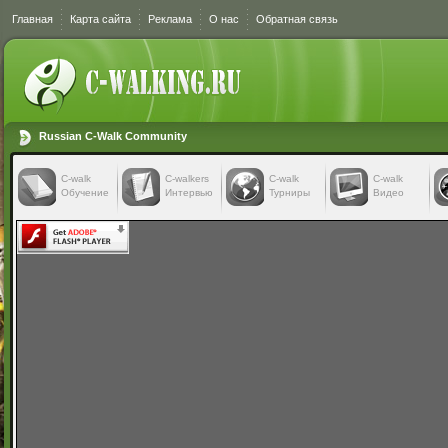
Главная
Карта сайта
Реклама
О нас
Обратная связь
Russian C-Walk Community
C-walk
C-walkers
С-walk
С-walk
Обучение
Интервью
Турниры
Видео