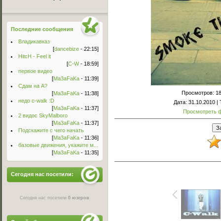
Последние сообщения
Владикавказ
[
dancebize
- 22:15]
HitcH - Feel it
[
C-W
- 18:59]
первое видео
[
Ma3aFaKa
- 11:39]
Сдам на А?
Просмотров
: 1
[
Ma3aFaKa
- 11:38]
недо c-walk :D
Дата
: 31.10.2010 |
[
Ma3aFaKa
- 11:37]
Просмотреть 
2 видос SkyMalboro
[
Ma3aFaKa
- 11:37]
Подскажите с чего начать
[
Ma3aFaKa
- 11:36]
базовые движения, укажите м...
[
Ma3aFaKa
- 11:35]
Сегодня нас посетили:
Сегодня нас посетили
0 юзеров