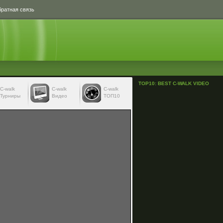
ратная связь
TOP10: BEST C-WALK VIDEO
С-walk
С-walk
C-walk
Турниры
Видео
ТОП10