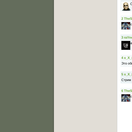
О
2
TheS
с
3
raYn
а
4
x_X_
Это об
5
x_X_
Стрим 
6
TheS
с