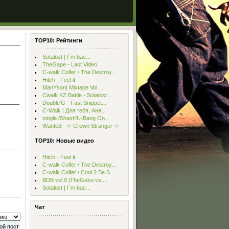
TOP10: Рейтинги
Sotalost | I`m bac...
TheGape - Last Video
С-walk Colfer / The Destroy...
Hitch - Feel it
ManYson| Mixtape Vol. ...
Cwalk KZ Battle - Sotalost ...
Double'G - Fast Snippet...
C-Walk | Для тебя, Аня...
single /Shash'U-Bang On...
Wanted - ☆ Crown Stranger ☆
TOP10: Новые видео
Hitch - Feel it
С-walk Colfer / The Destroy...
С-walk Colfer / Cool 2 Be S...
BDB vol.9 |TheGeko vs ...
Sotalost | I`m bac...
Чат