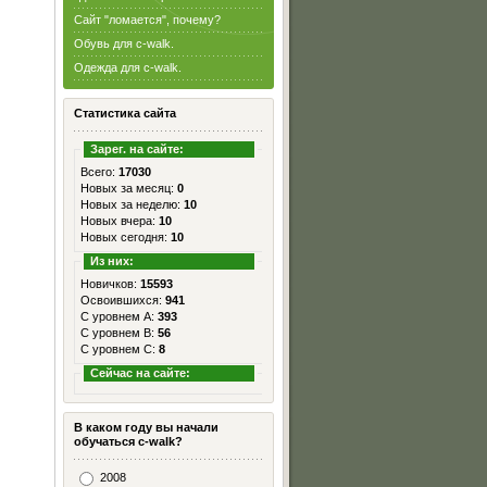
Сайт "ломается", почему?
Обувь для c-walk.
Одежда для c-walk.
Статистика сайта
Зарег. на сайте:
Всего:
17030
Новых за месяц:
0
Новых за неделю:
10
Новых вчера:
10
Новых сегодня:
10
Из них:
Новичков:
15593
Освоившихся:
941
С уровнем А:
393
С уровнем B:
56
С уровнем C:
8
Сейчас на сайте:
В каком году вы начали
обучаться c-walk?
2008