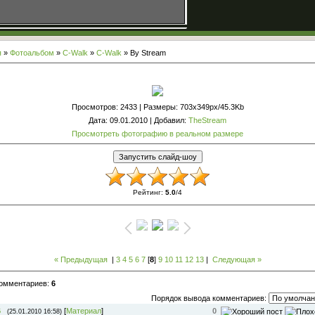
я
»
Фотоальбом
»
С-Walk
»
C-Walk
» By Stream
Просмотров
: 2433 |
Размеры
: 703x349px/45.3Kb
Дата
: 09.01.2010 |
Добавил
:
TheStream
Просмотреть фотографию в реальном размере
Рейтинг
:
5.0
/
4
« Предыдущая
|
3
4
5
6
7
[
8
]
9
10
11
12
13
|
Следующая »
комментариев
:
6
Порядок вывода комментариев:
6
[
Материал
]
0
(25.01.2010 16:58)