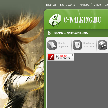
Главная
Карта сайта
Реклама
О нас
Об
Russian C-Walk Community
C-walk
C-walkers
Обучение
Интервью