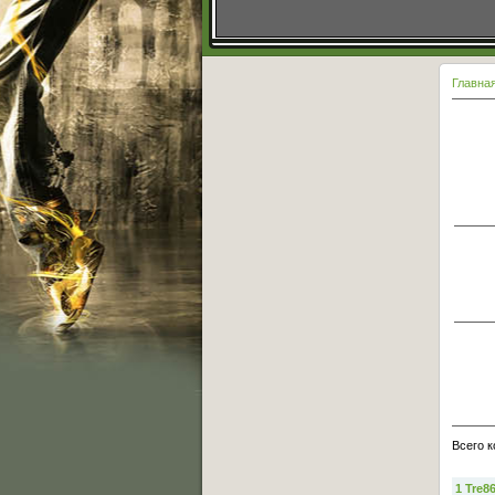
Главна
Всего 
1
Tre8