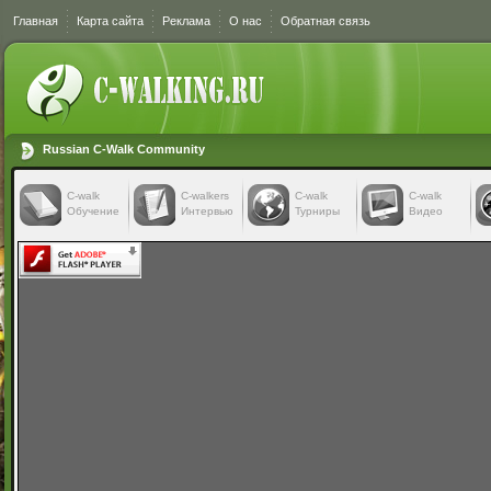
Главная
Карта сайта
Реклама
О нас
Обратная связь
Russian C-Walk Community
C-walk
C-walkers
С-walk
С-walk
Обучение
Интервью
Турниры
Видео