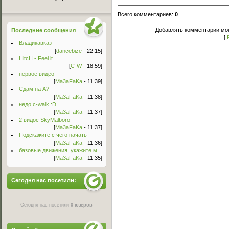
Всего комментариев
:
0
Добавлять комментарии мог
Последние сообщения
[
Владикавказ
[
dancebize
- 22:15]
HitcH - Feel it
[
C-W
- 18:59]
первое видео
[
Ma3aFaKa
- 11:39]
Сдам на А?
[
Ma3aFaKa
- 11:38]
недо c-walk :D
[
Ma3aFaKa
- 11:37]
2 видос SkyMalboro
[
Ma3aFaKa
- 11:37]
Подскажите с чего начать
[
Ma3aFaKa
- 11:36]
базовые движения, укажите м...
[
Ma3aFaKa
- 11:35]
Сегодня нас посетили:
Сегодня нас посетили
0 юзеров