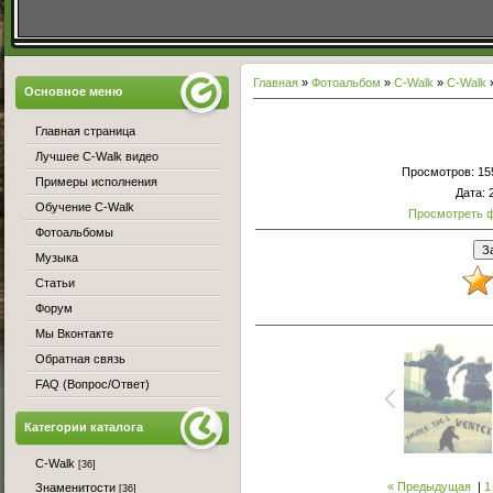
Главная
»
Фотоальбом
»
С-Walk
»
C-Walk
Основное меню
Главная страница
Лучшее C-Walk видео
Просмотров
: 15
Примеры исполнения
Дата
: 
Обучение C-Walk
Просмотреть 
Фотоальбомы
Музыка
Статьи
Форум
Мы Вконтакте
Обратная связь
FAQ (Вопрос/Ответ)
Категории каталога
C-Walk
[36]
« Предыдущая
|
1
Знаменитости
[36]