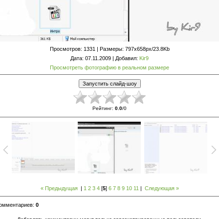
Просмотров
: 1331 |
Размеры
: 797x658px/23.8Kb
Дата
: 07.11.2009 |
Добавил
:
Kir9
Просмотреть фотографию в реальном размере
Рейтинг
:
0.0
/
0
« Предыдущая
|
1
2
3
4
[
5
]
6
7
8
9
10
11
|
Следующая »
комментариев
:
0