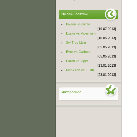
Онлайн баттлы
Вызов на баттл
[19.07.2013]
Exsite vs Viper(win)
[10.05.2013]
Sw!T vs Lisig
[05.05.2013]
Ever vs Carbon
[05.05.2013]
Fallen vs Viper
[23.01.2013]
ManYson vs. FUIK
[23.01.2013]
Интересное