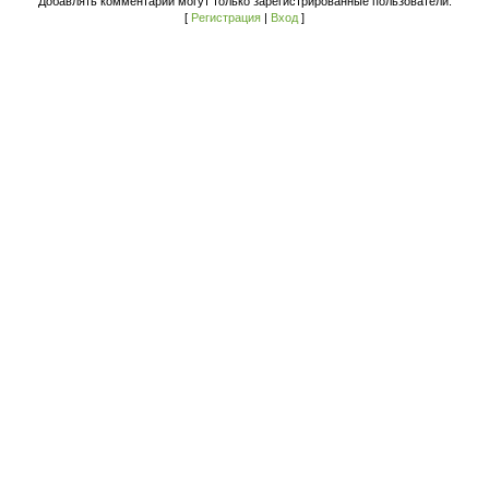
Добавлять комментарии могут только зарегистрированные пользователи.
[
Регистрация
|
Вход
]