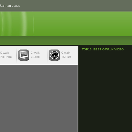
ратная связь
TOP10: BEST C-WALK VIDEO
С-walk
С-walk
C-walk
Турниры
Видео
ТОП10