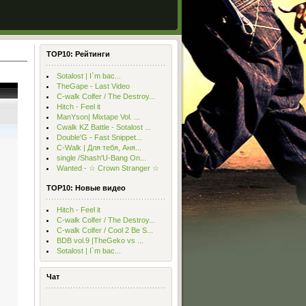
TOP10: Рейтинги
Sotalost | I`m bac...
TheGape - Last Video
С-walk Colfer / The Destroy...
Hitch - Feel it
ManYson| Mixtape Vol. ...
Cwalk KZ Battle - Sotalost ...
Double'G - Fast Snippet...
C-Walk | Для тебя, Аня...
single /Shash'U-Bang On...
Wanted - ☆ Crown Stranger ☆
TOP10: Новые видео
Hitch - Feel it
С-walk Colfer / The Destroy...
С-walk Colfer / Cool 2 Be S...
BDB vol.9 |TheGeko vs ...
Sotalost | I`m bac...
Чат