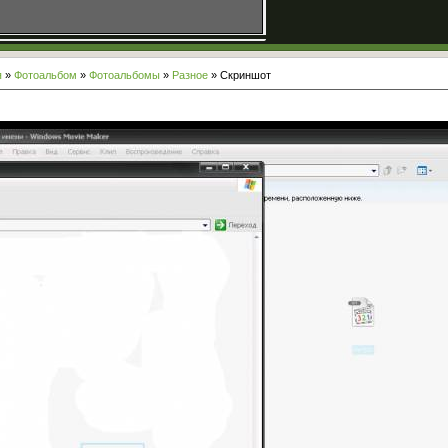
я
»
Фотоальбом
»
Фотоальбомы
»
Разное
» Скриншот