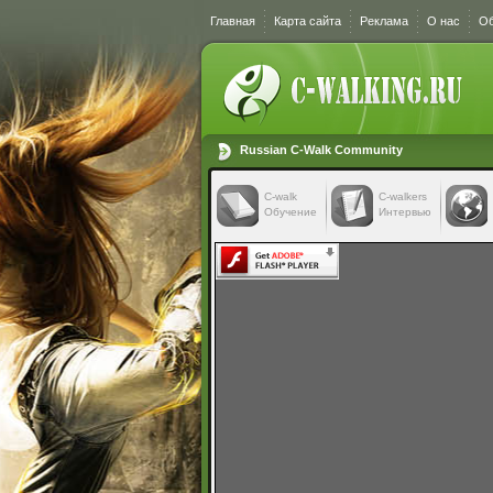
Главная
Карта сайта
Реклама
О нас
Об
Russian C-Walk Community
C-walk
C-walkers
Обучение
Интервью