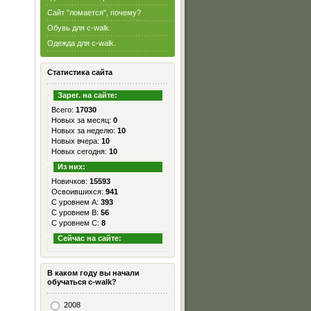
Сайт "ломается", почему?
Обувь для c-walk.
Одежда для c-walk.
Статистика сайта
Зарег. на сайте:
Всего:
17030
Новых за месяц:
0
Новых за неделю:
10
Новых вчера:
10
Новых сегодня:
10
Из них:
Новичков:
15593
Освоившихся:
941
С уровнем А:
393
С уровнем B:
56
С уровнем C:
8
Сейчас на сайте:
В каком году вы начали
обучаться c-walk?
2008