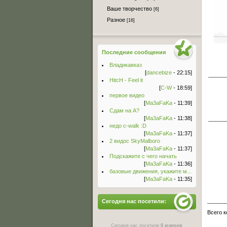
Ваше творчество
[6]
Разное
[16]
Последние сообщения
Владикавказ
[
dancebize
- 22:15]
HitcH - Feel it
[
C-W
- 18:59]
первое видео
[
Ma3aFaKa
- 11:39]
Сдам на А?
[
Ma3aFaKa
- 11:38]
недо c-walk :D
[
Ma3aFaKa
- 11:37]
2 видос SkyMalboro
[
Ma3aFaKa
- 11:37]
Подскажите с чего начать
[
Ma3aFaKa
- 11:36]
базовые движения, укажите м...
[
Ma3aFaKa
- 11:35]
Сегодня нас посетили:
Всего 
Сегодня нас посетили
0 юзеров