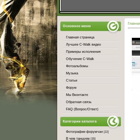
Главна
Основное меню
Главная страница
Лучшее C-Walk видео
Примеры исполнения
Обучение C-Walk
Фотоальбомы
Музыка
Статьи
Форум
Мы Вконтакте
Обратная связь
FAQ (Вопрос/Ответ)
Категории каталога
Фотографии форумчан
[22]
В чем танцуем
[35]