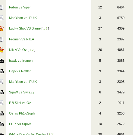
Fallen vs Viper
12
6464
ManYson vs. FUIK
3
6750
Lucky Shot VS Blame
27
4309
[
1
2
]
Fromen Vs Nik.A
3
2397
Nik.A Vs Oz
26
4081
[
1
2
]
hawk vs fromen
5
3086
Cajo vs Rattler
9
3344
ManYson vs. FUIK
3
2305
SquW vs SwIzZy
6
3479
P.B.Skril vs Oz
2
2011
Oz vs Ph1loSoph
4
3256
FUIK vs SquW
10
2572
Wh1te Drag0n Vs Declan
20
4661
[
1
2
]