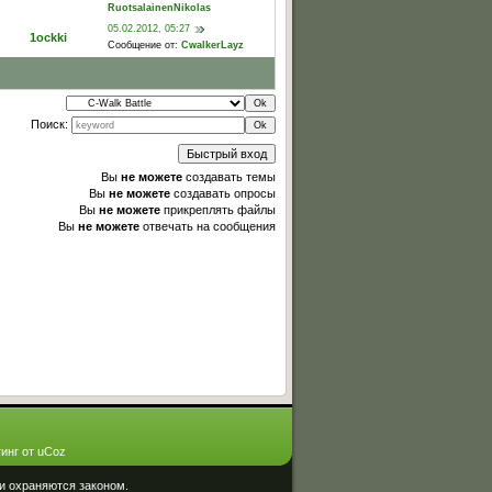
RuotsalainenNikolas
05.02.2012, 05:27
1ockki
Сообщение от:
CwalkerLayz
Поиск:
Вы
не можете
создавать темы
Вы
не можете
создавать опросы
Вы
не можете
прикреплять файлы
Вы
не можете
отвечать на сообщения
инг от
uCoz
и охраняются законом.