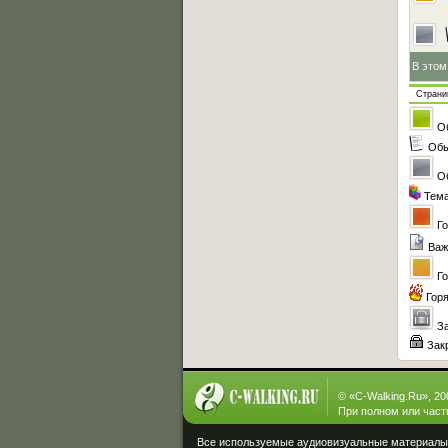
В этом
Стран
О
Обы
О
Тема
Го
Важ
Го
Гор
З
Зак
© «
C-Walking.Ru
», 2
При полном или част
Все используемые аудиовизуальные материалы, 