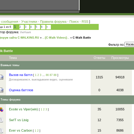
 сообщения
·
Участники
·
Правила форума
·
Поиск
·
RSS
]
1
ица
1
из
6
2
3
4
5
6
»
тор форума:
theHawk
форум сайта C-WALKING.RU
»
..:[C-Walk Videos]:..
»
C-Walk Battle
Фильтр по:
k Battle
Тема
Ответы
Просмотры
Важные темы
Вызов на баттл
[
1
2
3
…
86
87
88
]
1315
94918
Договариваемся, выкладываем видео, оцениваем
Оценка баттлов
0
4038
Темы форума
Exsite vs Viper(win)
35
10055
[
1
2
3
]
Sw!T vs Lisig
12
7355
Ever vs Carbon
15
8686
[
1
2
]