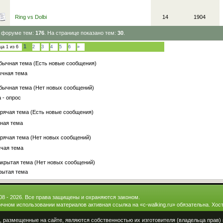
Ring vs Dolbi
14
1904
 форуме тем:
176
. На странице показано тем:
30
.
1
ица
1
из
6
2
3
4
5
6
»
бычная тема (Есть новые сообщения)
чная тема
бычная тема (Нет новых сообщений)
 - опрос
рячая тема (Есть новые сообщения)
ная тема
рячая тема (Нет новых сообщений)
ячая тема
акрытая тема (Нет новых сообщений)
рытая тема
008 - 2026. Все права защищены и охраняются законом.
ичном использовании материалов активная ссылка на «
c-walking.ru
» обязательна.
Хост
размещенные на сайте, являются собственностью их изготовителя (владельца прав) 