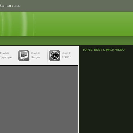
ратная связь
TOP10: BEST C-WALK VIDEO
С-walk
С-walk
C-walk
Турниры
Видео
ТОП10