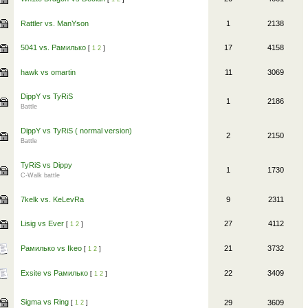
Rattler vs. ManYson
1
2138
5041 vs. Рамилько
17
4158
[
1
2
]
hawk vs omartin
11
3069
DippY vs TyRiS
1
2186
Battle
DippY vs TyRiS ( normal version)
2
2150
Battle
TyRiS vs Dippy
1
1730
C-Walk battle
7kelk vs. KeLevRa
9
2311
Lisig vs Ever
27
4112
[
1
2
]
Рамилько vs Ikeo
21
3732
[
1
2
]
Exsite vs Рамилько
22
3409
[
1
2
]
Sigma vs Ring
29
3609
[
1
2
]