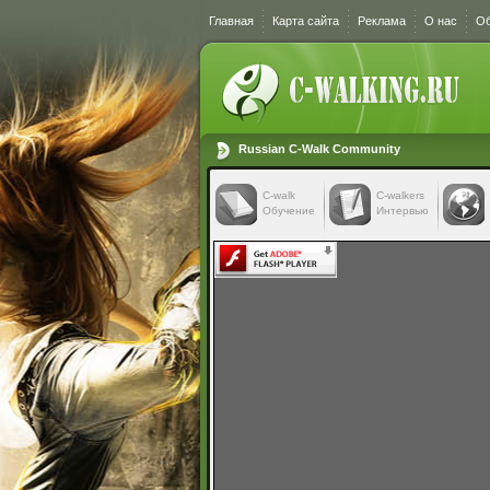
Главная
Карта сайта
Реклама
О нас
Об
Russian C-Walk Community
C-walk
C-walkers
Обучение
Интервью