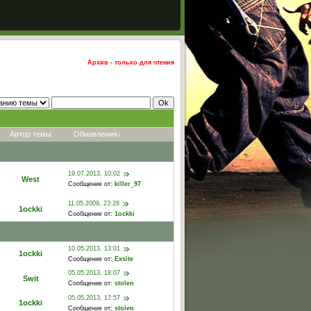
Архив - только для чтения
Автор темы
Обновления
↓
19.07.2013, 10:02
West
Сообщение от:
killer_97
11.05.2009, 23:28
1ockki
Сообщение от:
1ockki
10.05.2013, 13:01
1ockki
Сообщение от:
Exsite
05.05.2013, 18:07
Swit
Сообщение от:
stolen
05.05.2013, 17:57
1ockki
Сообщение от:
stolen