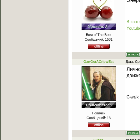
Энерд
В конт
Youtub
Best of The Best
Сообщений:
1531
GanGstACripwEst
Дата: Ср
Лично
движе
C-walk 
Новичек
Сообщений:
13