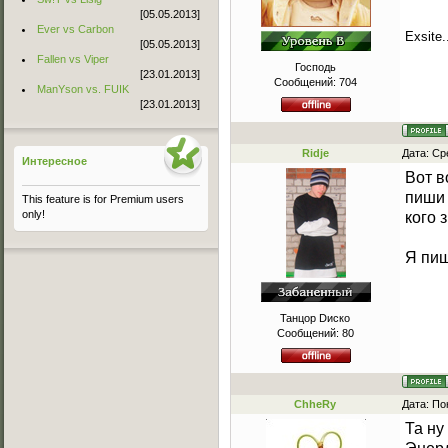
[05.05.2013]
Ever vs Carbon
Exsite.
[05.05.2013]
Fallen vs Viper
Господь
[23.01.2013]
Сообщений:
704
ManYson vs. FUIK
[23.01.2013]
Ridje
Дата: Ср
Интересное
Вот в
пиши 
This feature is for Premium users
only!
кого 
Я пиш
Танцор Dиско
Сообщений:
80
ChheRy
Дата: По
Та ну