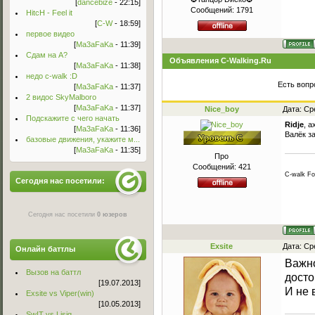
[
dancebize
- 22:15]
Сообщений:
1791
HitcH - Feel it
[
C-W
- 18:59]
первое видео
[
Ma3aFaKa
- 11:39]
Сдам на А?
Объявления C-Walking.Ru
[
Ma3aFaKa
- 11:38]
недо c-walk :D
Есть вопр
[
Ma3aFaKa
- 11:37]
2 видос SkyMalboro
[
Ma3aFaKa
- 11:37]
Nice_boy
Дата: Ср
Подскажите с чего начать
Ridje
, а
[
Ma3aFaKa
- 11:36]
Валёк з
базовые движения, укажите м...
[
Ma3aFaKa
- 11:35]
Про
Сообщений:
421
C-walk Fo
Сегодня нас посетили:
Сегодня нас посетили
0 юзеров
Exsite
Дата: Ср
Онлайн баттлы
Важно
Вызов на баттл
досто
[19.07.2013]
И не 
Exsite vs Viper(win)
[10.05.2013]
Sw!T vs Lisig