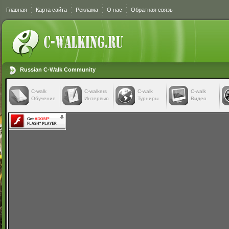
Главная
Карта сайта
Реклама
О нас
Обратная связь
Russian C-Walk Community
C-walk
C-walkers
С-walk
С-walk
Обучение
Интервью
Турниры
Видео