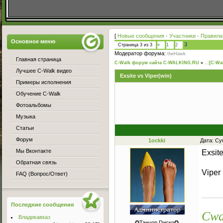
[
Новые сообщения
·
Участники
·
Правила
Основное меню
3
Страница
3
из
3
«
1
2
Модератор форума:
theHawk
Главная страница
C-Walk форум сайта C-WALKING.RU
»
..:[C-Wa
Лучшее C-Walk видео
Exsite vs Viper(win)
Примеры исполнения
Обучение C-Walk
Фотоальбомы
Музыка
Статьи
Форум
1ockki
Дата: Су
Мы Вконтакте
Exsit
Обратная связь
Viper
FAQ (Вопрос/Ответ)
Последние сообщения
Cwa
Владикавказ
✪Танцор Dиско✪