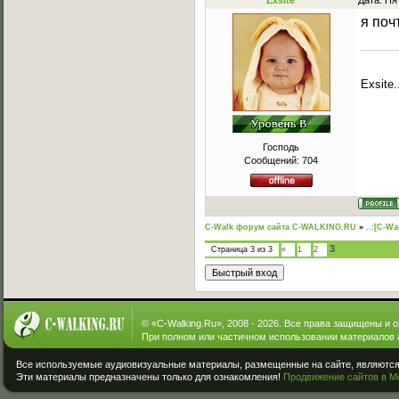
Exsite
Дата: Пя
я поч
Exsite.
Господь
Сообщений:
704
C-Walk форум сайта C-WALKING.RU
»
..:[C-Wa
3
Страница
3
из
3
«
1
2
© «
C-Walking.Ru
», 2008 - 2026. Все права защищены и 
При полном или частичном использовании материалов 
Все используемые аудиовизуальные материалы, размещенные на сайте, являются 
Эти материалы предназначены только для ознакомления!
Продвижение сайтов в М