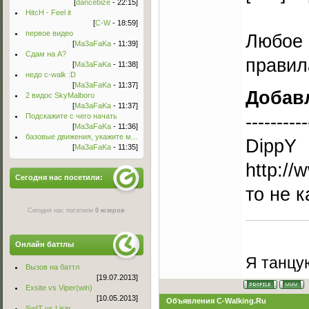
[
dancebize
- 22:15]
HitcH - Feel it
[
C-W
- 18:59]
первое видео
Любое 
[
Ma3aFaKa
- 11:39]
Сдам на А?
правил
[
Ma3aFaKa
- 11:38]
недо c-walk :D
[
Ma3aFaKa
- 11:37]
Добав
2 видос SkyMalboro
[
Ma3aFaKa
- 11:37]
----------
Подскажите с чего начать
[
Ma3aFaKa
- 11:36]
базовые движения, укажите м...
DippY
[
Ma3aFaKa
- 11:35]
http:/
Сегодня нас посетили:
то не к
Сегодня нас посетили
0 юзеров
Онлайн баттлы
Я танцую
Вызов на баттл
[19.07.2013]
Exsite vs Viper(win)
[10.05.2013]
Объявления C-Walking.Ru
Sw!T vs Lisig