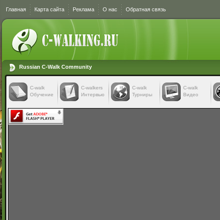
Главная
Карта сайта
Реклама
О нас
Обратная связь
Russian C-Walk Community
C-walk
C-walkers
С-walk
С-walk
Обучение
Интервью
Турниры
Видео