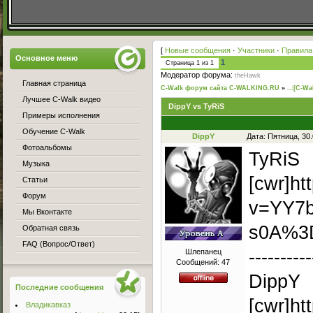
[
Новые сообщения
·
Участники
·
Правила
Основное меню
1
Страница
1
из
1
Модератор форума:
theHawk
Главная страница
C-Walk форум сайта C-WALKING.RU
»
..:[C-Wa
Лучшее C-Walk видео
DippY vs TyRiS
Примеры исполнения
Обучение C-Walk
DippY
Дата: Пятница, 30
Фотоальбомы
TyRiS
Музыка
[cwr]ht
Статьи
Форум
v=YY7b
Мы Вконтакте
s0A%3D
Обратная связь
FAQ (Вопрос/Ответ)
----------
Шлепанец
Сообщений:
47
DippY
Последние сообщения
[cwr]h
Владикавказ