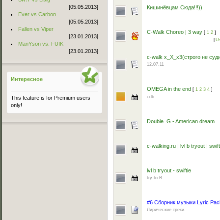
[05.05.2013]
Кишинёвцам Сюда!!!))
Ever vs Carbon
[05.05.2013]
Fallen vs Viper
C-Walk Choreo | 3 way
[
1
2
]
[23.01.2013]
[
U
ManYson vs. FUIK
[23.01.2013]
c-walk x_X_x3(строго не суд
12.07.11
Интересное
OMEGA in the end
[
1
2
3
4
]
cdb
This feature is for Premium users
only!
Double_G - American dream
c-walking.ru | lvl b tryout | sw
lvl b tryout - swiftie
try to B
#6 Сборник музыки Lyric Pac
Лирические треки.