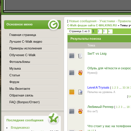
[
Новые сообщения
·
Участники
·
Правила
Основное меню
C-Walk форум сайта C-WALKING.RU
»
Темы уч
1
Страница
1
из
3
2
3
»
Главная страница
Результаты поиска
Лучшее C-Walk видео
Тема
Примеры исполнения
Sw!T vs Lisig
Обучение C-Walk
Фотоальбомы
Обувь для чёткости и скорост
Музыка
Нужно))
Статьи
Форум
Level A Tryouts
[
1
2
3
…
33
34
Мы Вконтакте
Попытка на уровень А
Обратная связь
[
U
FAQ (Вопрос/Ответ)
Любимый Реппер
[
1
2
3
…
18
Кто он?)
Последние сообщения
Что стоит у вас на телефонн
Владикавказ