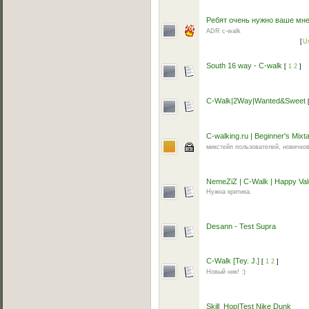
Ребят очень нужно ваше мнени
ADR c-walk
[
U
South 16 way - C-walk
[
1
2
]
C-Walk|2Way|Wanted&Sweet
C-walking.ru | Beginner's Mixt
микстейп пользователей, новичков
NemeZiZ | C-Walk | Happy Val
Нужна критика.
Desann - Test Supra
C-Walk [Tey. J.]
[
1
2
]
Новый ник! :)
Skill_Hop|Test Nike Dunk