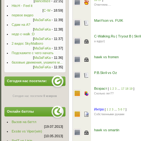
16
17
]
[
dancebize
- 22:15]
Отвечяем....
HitcH - Feel it
[
C-W
- 18:59]
первое видео
[
Ma3aFaKa
- 11:39]
ManYson vs. FUIK
Сдам на А?
[
Ma3aFaKa
- 11:38]
недо c-walk :D
C-Walking.Ru | Tryout B | Skril
[
Ma3aFaKa
- 11:37]
а вдруг)
2 видос SkyMalboro
[
Ma3aFaKa
- 11:37]
Подскажите с чего начать
hawk vs fromen
[
Ma3aFaKa
- 11:36]
базовые движения, укажите м...
[
Ma3aFaKa
- 11:35]
P.B.Skril vs Oz
Сегодня нас посетили:
Возраст
[
1
2
3
…
17
18
19
]
Сколько лет??
Сегодня нас посетили
0 юзеров
Интро
[
1
2
3
…
5
6
7
]
Онлайн баттлы
Собственными руками
Вызов на баттл
[19.07.2013]
hawk vs omartin
Exsite vs Viper(win)
[10.05.2013]
Sw!T vs Lisig