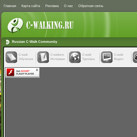
Главная
Карта сайта
Реклама
О нас
Обратная связь
Russian C-Walk Community
C-walk
C-walkers
С-walk
С-walk
Обучение
Интервью
Турниры
Видео