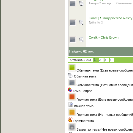
Танцую 2 месяца......Оцениваем)
Lionet | Я подарю тебе мечту.
Дубль № 2
Cwalk - Chris Brown
Найдено
62
тем.
1
Страница
1
из
3
2
3
»
Обычная тема (Есть новые сообщен
Обычная тема
Обычная тема (Нет новых сообщени
Тема - опрос
Горячая тема (Есть новые сообщени
Важная тема
Горячая тема (Нет новых сообщений
Горячая тема
Закрытая тема (Нет новых сообщен