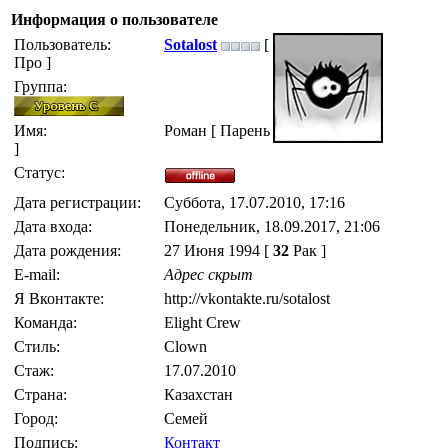
Информация о пользователе
Пользователь:
Sotalost
[
Про ]
Группа:
Имя:
Роман [ Парень
]
Статус:
Дата регистрации:
Суббота, 17.07.2010, 17:16
Дата входа:
Понедельник, 18.09.2017, 21:06
Дата рождения:
27 Июня 1994 [
32
Рак ]
E-mail:
Адрес скрыт
Я Вконтакте:
http://vkontakte.ru/sotalost
Команда:
Elight Crew
Стиль:
Clown
Стаж:
17.07.2010
Страна:
Казахстан
Город:
Семей
Подпись:
Контакт