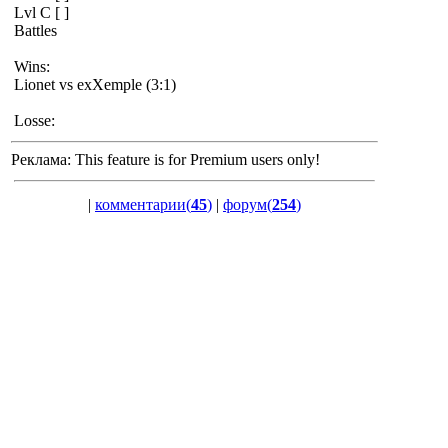
Lvl C [ ]
Battles
Wins:
Lionet vs exXemple (3:1)
Losse:
Реклама:
This feature is for Premium users only!
|
комментарии(
45
)
|
форум(
254
)