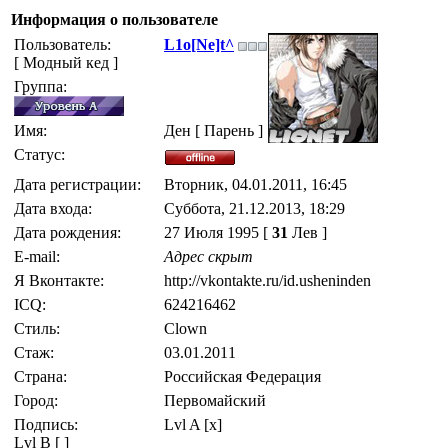
Информация о пользователе
Пользователь:
L1o[Ne]t^
[ Модный кед ]
Группа:
Имя:
Ден [ Парень ]
Статус:
Дата регистрации:
Вторник, 04.01.2011, 16:45
Дата входа:
Суббота, 21.12.2013, 18:29
Дата рождения:
27 Июля 1995 [
31
Лев ]
E-mail:
Адрес скрыт
Я Вконтакте:
http://vkontakte.ru/id.usheninden
ICQ:
624216462
Стиль:
Clown
Стаж:
03.01.2011
Страна:
Российская Федерация
Город:
Первомайский
Подпись:
Lvl A [x]
Lvl B [ ]