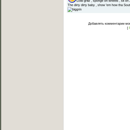
Gold grillz , sponge on wheels , sit on
The dirty dirty baby , show 'em how tha Sou
Добавлять комментарии мог
[
Основное меню
Главная страница
Лучшее C-Walk видео
Примеры исполнения
Обучение C-Walk
Фотоальбомы
Музыка
Статьи
Форум
Мы Вконтакте
Обратная связь
FAQ (Вопрос/Ответ)