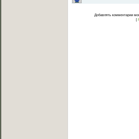
Добавлять комментарии мог
[
Основное меню
Главная страница
Лучшее C-Walk видео
Примеры исполнения
Обучение C-Walk
Фотоальбомы
Музыка
Статьи
Форум
Мы Вконтакте
Обратная связь
FAQ (Вопрос/Ответ)
Категории каталога