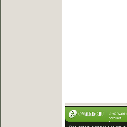
Сегодня нас посетили
0 юзеров
Онлайн баттлы
Вызов на баттл
[19.07.2013]
Exsite vs Viper(win)
[10.05.2013]
Sw!T vs Lisig
[05.05.2013]
Ever vs Carbon
[05.05.2013]
Fallen vs Viper
[23.01.2013]
ManYson vs. FUIK
[23.01.2013]
Интересное
© «
C-Walkin
законом.
При полном
ссылка на «