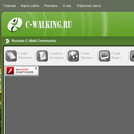
Главная
Карта сайта
Реклама
О нас
Обратная связь
Russian C-Walk Community
C-walk
C-walkers
С-walk
С-walk
Обучение
Интервью
Турниры
Видео