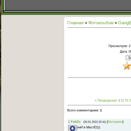
Главная
»
Фотоальбом
»
GangB
Просмотров
: 
Дата
: 
« Предыдущая
|
32
33
Всего комментариев
:
1
1
FekOz
[
Материал
]
(20.01.2010 20:41)
онИ в МестЕ!)))