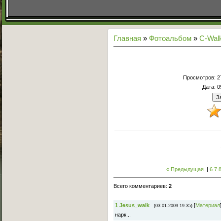
Главная
»
Фотоальбом
»
С-Wal
Просмотров
: 
Дата
: 
« Предыдущая
|
6
7
Всего комментариев
:
2
1
Jesus_walk
[
Материал
(03.01.2009 19:35)
нарк...