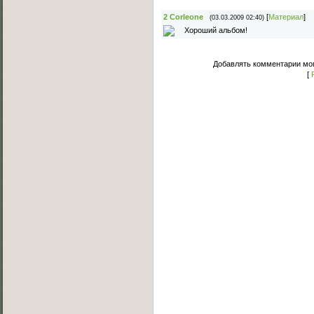
2
Corleone
[
Материал
]
(03.03.2009 02:40)
Хороший альбом!
Добавлять комментарии мог
[
Основное меню
Главная страница
Лучшее C-Walk видео
Примеры исполнения
Обучение C-Walk
Фотоальбомы
Музыка
Статьи
Форум
Мы Вконтакте
Обратная связь
FAQ (Вопрос/Ответ)