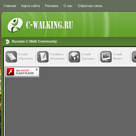
Главная
Карта сайта
Реклама
О нас
Обратная связь
Russian C-Walk Community
C-walk
C-walkers
С-walk
С-walk
Обучение
Интервью
Турниры
Видео