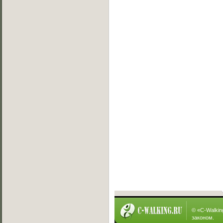
Сегодня нас посетили
0 юзеров
Онлайн баттлы
Вызов на баттл
[19.07.2013]
Exsite vs Viper(win)
[10.05.2013]
Sw!T vs Lisig
[05.05.2013]
Ever vs Carbon
[05.05.2013]
Fallen vs Viper
[23.01.2013]
ManYson vs. FUIK
[23.01.2013]
Интересное
© «
C-Walkin
законом.