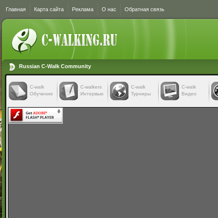
Главная
Карта сайта
Реклама
О нас
Обратная связь
Russian C-Walk Community
C-walk
C-walkers
С-walk
С-walk
Обучение
Интервью
Турниры
Видео