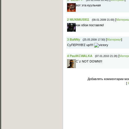
(26.12.2008 22:40)
вот эта куульная
2
MUXIMUS911
[
Материа
(09.01.2009 21:00)
как обои поставлю!
3
BaNNy
[
Материал
]
(25.05.2009 17:50)
СуПЕР!!!!B'Z up!!!!
4
PaulKCWALKA
[
Матер
(07.01.2010 21:26)
C`z NOT DOWN!!!
Добавлять комментарии мог
[
Основное меню
Главная страница
Лучшее C-Walk видео
Примеры исполнения
Обучение C-Walk