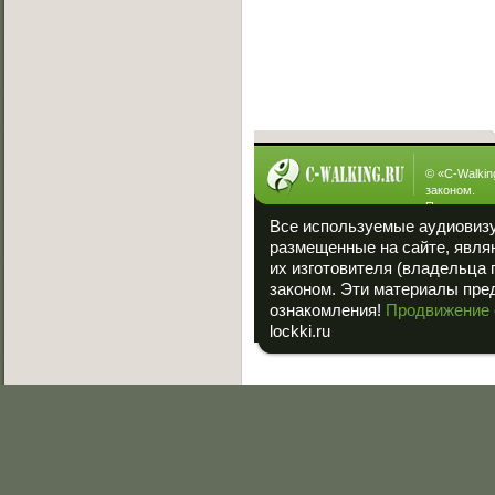
[23.01.2013]
Интересное
© «
C-Walkin
законом.
При полном
ссылка на «
Все используемые аудиовиз
размещенные на сайте, явля
их изготовителя (владельца 
законом. Эти материалы пре
ознакомления!
Продвижение 
lockki.ru