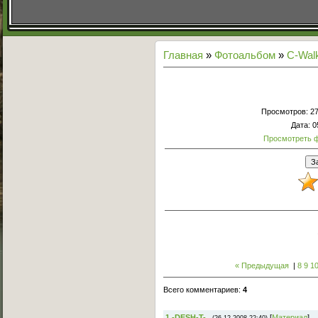
Главная
»
Фотоальбом
»
С-Wal
Просмотров
: 2
Дата
: 
Просмотреть 
« Предыдущая
|
8
9
1
Всего комментариев
:
4
1
-DESH-T-
[
Материал
]