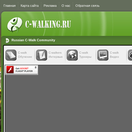
Главная
Карта сайта
Реклама
О нас
Обратная связь
Russian C-Walk Community
C-walk
C-walkers
С-walk
С-walk
Обучение
Интервью
Турниры
Видео