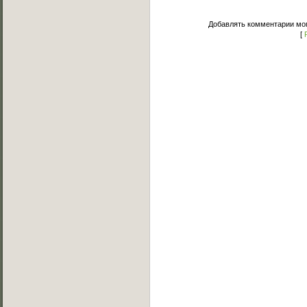
Добавлять комментарии мог
[
Основное меню
Главная страница
Лучшее C-Walk видео
Примеры исполнения
Обучение C-Walk
Фотоальбомы
Музыка
Статьи
Форум
Мы Вконтакте
Обратная связь
FAQ (Вопрос/Ответ)
Категории каталога
Cripz
[56]