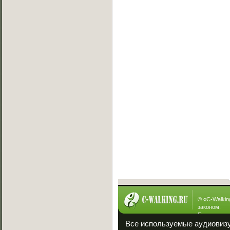
Онлайн баттлы
Вызов на баттл
[19.07.2013]
Exsite vs Viper(win)
[10.05.2013]
Sw!T vs Lisig
[05.05.2013]
Ever vs Carbon
[05.05.2013]
Fallen vs Viper
[23.01.2013]
ManYson vs. FUIK
[23.01.2013]
Интересное
© «
C-Walkin
законом.
При полном
ссылка на «
Все используемые аудиовиз