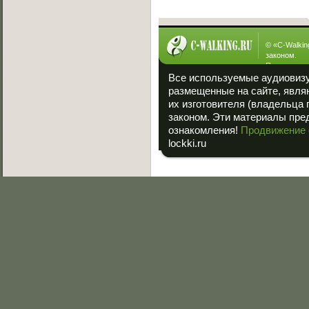
© «
C-Walkin
законом.
При полном
ссылка на «
Все используемые аудиовиз
размещенные на сайте, явля
их изготовителя (владельца 
законом. Эти материалы пре
ознакомления!
Продвижение 
lockki.ru