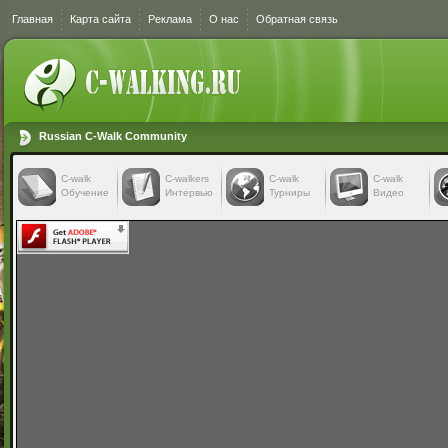
Главная
Карта сайта
Реклама
О нас
Обратная связь
Russian C-Walk Community
C-walk
C-walkers
С-walk
С-walk
Обучение
Интервью
Турниры
Видео