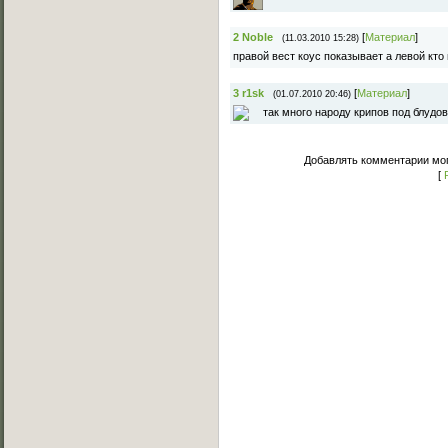
2
Noble
[
Материал
]
(11.03.2010 15:28)
правой вест коус показывает а левой кто
3
r1sk
[
Материал
]
(01.07.2010 20:46)
так много народу крипов под блудов 
Добавлять комментарии мог
[
Основное меню
Главная страница
Лучшее C-Walk видео
Примеры исполнения
Обучение C-Walk
Фотоальбомы
Музыка
Статьи
Форум
Мы Вконтакте