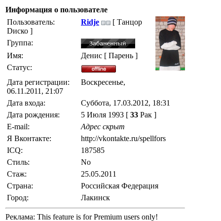
Информация о пользователе
Пользователь:
Ridje
[ Танцор
Dиско ]
Группа:
Имя:
Денис [ Парень ]
Статус:
Дата регистрации:
Воскресенье,
06.11.2011, 21:07
Дата входа:
Суббота, 17.03.2012, 18:31
Дата рождения:
5 Июля 1993 [
33
Рак ]
E-mail:
Адрес скрыт
Я Вконтакте:
http://vkontakte.ru/spellfors
ICQ:
187585
Стиль:
No
Стаж:
25.05.2011
Страна:
Российская Федерация
Город:
Лакинск
Реклама:
This feature is for Premium users only!