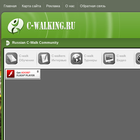
Главная
Карта сайта
Реклама
О нас
Обратная связь
Russian C-Walk Community
C-walk
C-walkers
С-walk
С-walk
Обучение
Интервью
Турниры
Видео