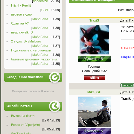
[
dancebize
- 22:15]
HitcH - Feel it
[
C-W
- 18:59]
Есть вопр
первое видео
[
Ma3aFaKa
- 11:39]
TraxiS
Дата: Пя
Сдам на А?
Ух, батл
[
Ma3aFaKa
- 11:38]
Но мне 
недо c-walk :D
[
Ma3aFaKa
- 11:37]
2 видос SkyMalboro
[
Ma3aFaKa
- 11:37]
Я НА ЮТУ
Подскажите с чего начать
[
Ma3aFaKa
- 11:36]
ПОДПИСКА
базовые движения, укажите м...
[
Ma3aFaKa
- 11:35]
Господь
Сообщений:
632
Сегодня нас посетили:
Сегодня нас посетили
0 юзеров
Mike_GF
Дата: Пя
TraxiS
, 
Онлайн баттлы
Вызов на баттл
[19.07.2013]
Exsite vs Viper(win)
[10.05.2013]
Sw!T vs Lisig