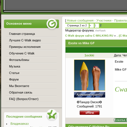
[
Новые сообщения
·
Участники
·
Правила
Основное меню
2
Страница
2
из
2
«
1
Модератор форума:
theHawk
Главная страница
C-Walk форум сайта C-WALKING.RU
»
..:[C-Wa
Лучшее C-Walk видео
Exsite vs Mike GF
Примеры исполнения
Обучение C-Walk
1ockki
Дата: Че
Фотоальбомы
Exsite
Музыка
Mike GF
Статьи
Форум
Мы Вконтакте
Cwa
Обратная связь
FAQ (Вопрос/Ответ)
✪Танцор Dиско✪
Сообщений:
1791
Последние сообщения
Владикавказ
Объявления C-Walking.Ru