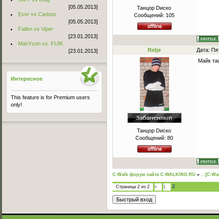
[05.05.2013]
Танцор Dиско
Ever vs Carbon
Сообщений:
105
[05.05.2013]
Fallen vs Viper
[23.01.2013]
ManYson vs. FUIK
Ridje
Дата: Пя
[23.01.2013]
Майк тащ
Интересное
This feature is for Premium users
only!
Танцор Dиско
Сообщений:
80
C-Walk форум сайта C-WALKING.RU
»
..:[C-Wa
2
Страница
2
из
2
«
1