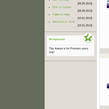
[05.05.2013]
Ever vs Carbon
[05.05.2013]
Fallen vs Viper
[23.01.2013]
ManYson vs. FUIK
[23.01.2013]
Интересное
This feature is for Premium users
only!