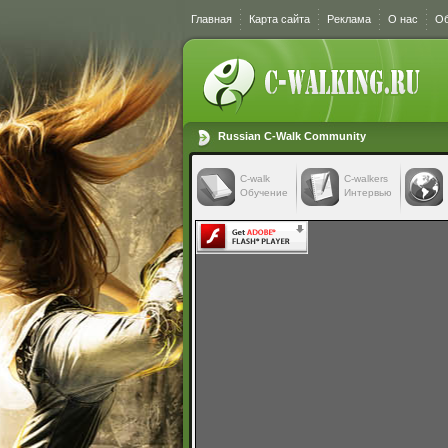
Главная
Карта сайта
Реклама
О нас
Об
Russian C-Walk Community
C-walk
C-walkers
Обучение
Интервью