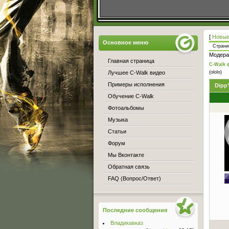
[
Новые
Основное меню
Стран
Модера
Главная страница
C-Walk 
Лучшее C-Walk видео
(ololo)
Примеры исполнения
Dipp
Обучение C-Walk
Фотоальбомы
Музыка
Статьи
Форум
Мы Вконтакте
Обратная связь
FAQ (Вопрос/Ответ)
Последние сообщения
Владикавказ