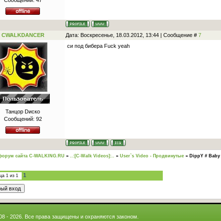
Сообщений:
47
CWALKDANCER
Дата: Воскресенье, 18.03.2012, 13:44 | Сообщение #
7
си под бибера Fuck yeah
Танцор Dиско
Сообщений:
92
форум сайта C-WALKING.RU
»
..:[C-Walk Videos]:..
»
User`s Video - Продвинутые
»
DippY # Baby
1
ица
1
из
1
008 - 2026. Все права защищены и охраняются законом.