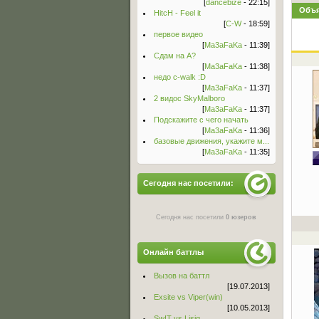
[
dancebize
- 22:15]
Объя
HitcH - Feel it
[
C-W
- 18:59]
первое видео
[
Ma3aFaKa
- 11:39]
Сдам на А?
[
Ma3aFaKa
- 11:38]
недо c-walk :D
[
Ma3aFaKa
- 11:37]
2 видос SkyMalboro
[
Ma3aFaKa
- 11:37]
Подскажите с чего начать
[
Ma3aFaKa
- 11:36]
базовые движения, укажите м...
[
Ma3aFaKa
- 11:35]
Сегодня нас посетили:
Сегодня нас посетили
0 юзеров
Онлайн баттлы
Вызов на баттл
[19.07.2013]
Exsite vs Viper(win)
[10.05.2013]
Sw!T vs Lisig