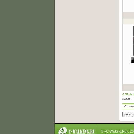
C-Walk 
(ololo)
Стран
© «
C-Walking.Ru
», 2