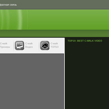
ратная связь
TOP10: BEST C-WALK VIDEO
С-walk
С-walk
C-walk
Турниры
Видео
ТОП10