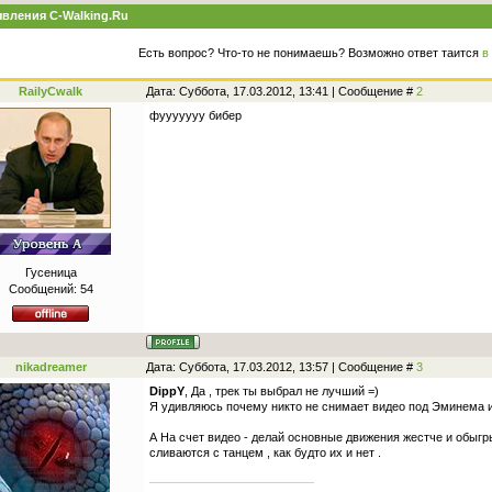
вления C-Walking.Ru
Есть вопрос? Что-то не понимаешь? Возможно ответ таится
в
RailyCwalk
Дата: Суббота, 17.03.2012, 13:41 | Сообщение #
2
фууууууу бибер
Гусеница
Сообщений:
54
nikadreamer
Дата: Суббота, 17.03.2012, 13:57 | Сообщение #
3
DippY
, Да , трек ты выбрал не лучший =)
Я удивляюсь почему никто не снимает видео под Эминема или
А На счет видео - делай основные движения жестче и обыгр
сливаются с танцем , как будто их и нет .