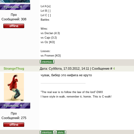
Lvl A [x]
Lvl B [ ]
Про
Lvl C [ ]
Сообщений:
308
Battles
Wins:
vs Declan (4:3)
vs Cajo (3:2)
vs Oz [KO]
Losses:
vs Fromen [KO]
StrangeThug
Дата: Суббота, 17.03.2012, 14:11 | Сообщение #
4
чувак, бибер это нифига не круто
"The real war is to follow the law of the lord"-DMX
I have style in walk, remember it, homie. This is C-walk!
Про
Сообщений:
275