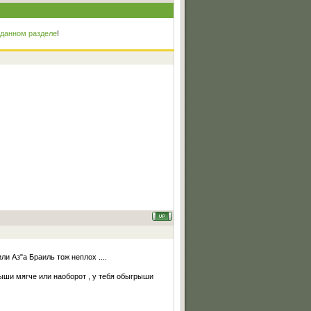
 данном разделе
!
 Аз"а Браиль тож неплох ....
ыши мягче или наоборот , у тебя обыгрыши