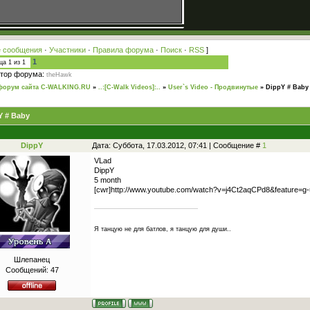
 сообщения
·
Участники
·
Правила форума
·
Поиск
·
RSS
]
1
ица
1
из
1
тор форума:
theHawk
форум сайта C-WALKING.RU
»
..:[C-Walk Videos]:..
»
User`s Video - Продвинутые
»
DippY # Baby
Y # Baby
DippY
Дата: Суббота, 17.03.2012, 07:41 | Сообщение #
1
VLad
DippY
5 month
[cwr]http://www.youtube.com/watch?v=j4Ct2aqCPd8&feature
Я танцую не для батлов, я танцую для души..
Шлепанец
Сообщений:
47