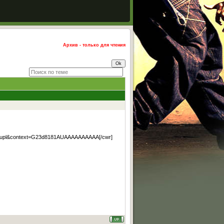
Архив - только для чтения
=g-upl&context=G23d8181AUAAAAAAAAAA[/cwr]