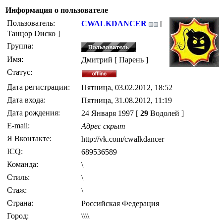
Информация о пользователе
Пользователь:
CWALKDANCER
[
Танцор Dиско ]
Группа:
Имя:
Дмитрий [ Парень ]
Статус:
Дата регистрации:
Пятница, 03.02.2012, 18:52
Дата входа:
Пятница, 31.08.2012, 11:19
Дата рождения:
24 Января 1997 [
29
Водолей ]
E-mail:
Адрес скрыт
Я Вконтакте:
http://vk.com/cwalkdancer
ICQ:
689536589
Команда:
\
Стиль:
\
Стаж:
\
Страна:
Российская Федерация
Город:
\\\\