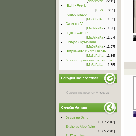
[
dancebize
- 22:15]
HitcH - Feel it
[
C-W
- 18:59]
первое видео
[
Ma3aFaKa
- 11:39]
Сдам на А?
[
Ma3aFaKa
- 11:38]
недо c-walk :D
[
Ma3aFaKa
- 11:37]
2 видос SkyMalboro
[
Ma3aFaKa
- 11:37]
Подскажите с чего начать
[
Ma3aFaKa
- 11:36]
базовые движения, укажите м...
[
Ma3aFaKa
- 11:35]
Сегодня нас посетили:
Сегодня нас посетили
0 юзеров
Онлайн баттлы
Вызов на баттл
[19.07.2013]
Exsite vs Viper(win)
[10.05.2013]
Sw!T vs Lisig