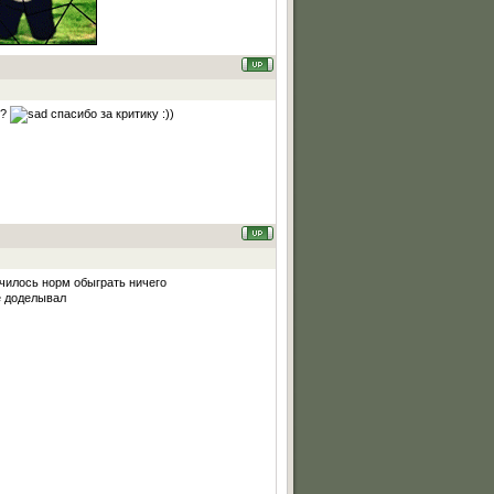
о?
спасибо за критику :))
училось норм обыграть ничего
е доделывал