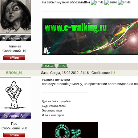
ты забыл музыку обрезать!!!=)
Новичек
Сообщений:
19
BROM_39
Дата: Среда, 15.02.2012, 21:16 | Сообщение #
3
техника печальна
про слух я вообще молчу, на протяжении всего видоса не по
Дуй на бой с судьбой,
Будь самим собой -
Это жизнь твоя
И ты в ней герой
Про
Сообщений:
260