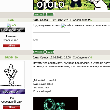
LAG
Дата: Среда, 15.02.2012, 22:04 | Сообщение #
5
Ну да музыка, я знаю
а техника почему печальна т
Новичек
LAG
Сообщений:
6
BROM_39
Дата: Среда, 15.02.2012, 23:08 | Сообщение #
6
потому что обыгрывать пытался все подряд, в итоге не пол
поэтому техника и печальна, что до конца половину всего н
Дуй на бой с судьбой,
Будь самим собой -
Это жизнь твоя
И ты в ней герой
Про
Сообщений:
260