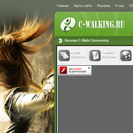
Главная
Карта сайта
Реклама
О нас
Об
Russian C-Walk Community
C-walk
C-walkers
Обучение
Интервью