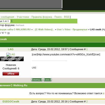
 сообщения
·
Участники
·
Правила форума
·
Поиск
·
RSS
]
1
ица
1
из
1
тор форума:
theHawk
форум сайта C-WALKING.RU
»
..:[C-Walk Videos]:..
»
User`s Video - Продвинутые
»
LAG cwalk
(Ну
 "A" ? :)))
cwalk
LAG
Дата: Среда, 15.02.2012, 19:57 | Сообщение #
1
[cwr]http://www.youtube.com/watch?v=oMSGo_IUaVE[/cwr]
Новичек
LAG
Сообщений:
6
вления C-Walking.Ru
Есть вопрос? Что-то не понимаешь? Возможно ответ таится
в
D1EGOCwalk
Дата: Среда, 15.02.2012, 20:16 | Сообщение #
2