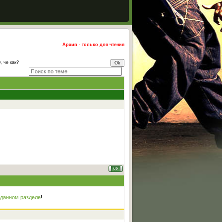
Архив - только для чтения
, че как?
 данном разделе
!