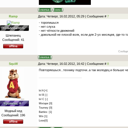
Ramp
Дата: Четверг, 16.02.2012, 05:29 | Сообщение #
7
- торопишься
- нет слуха
- нет чёткости движений
- довольной не плохой волк, если для 2-ух месяцев, где-то т
Шлепанец
Сообщений:
41
Сообще
SquW
Дата: Четверг, 16.02.2012, 16:42 | Сообщение #
8
Повторяешься...технику подточи..а так молодец и больше че
lvl A [+]
lvl B [-]
lvl C [-]
Mixtape [0]
Tourney [0]
Модный кед
Battles: [1]
Сообщений:
196
Win [1]
Lose[0]