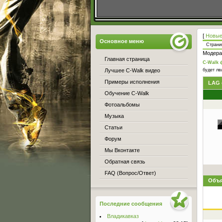
[
Новые
Основное меню
Стран
Модера
Главная страница
C-Walk 
Лучшее C-Walk видео
будет лвл
Примеры исполнения
LAG 
Обучение C-Walk
Фотоальбомы
Музыка
Статьи
Форум
Мы Вконтакте
Обратная связь
FAQ (Вопрос/Ответ)
Объя
Последние сообщения
Владикавказ