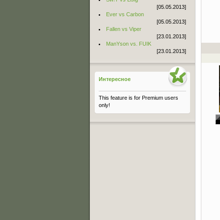
[05.05.2013]
Ever vs Carbon
[05.05.2013]
Fallen vs Viper
[23.01.2013]
ManYson vs. FUIK
[23.01.2013]
Интересное
This feature is for Premium users
only!