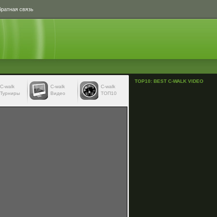
ратная связь
TOP10: BEST C-WALK VIDEO
С-walk
С-walk
C-walk
Турниры
Видео
ТОП10