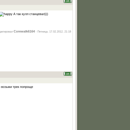
А так кулл станцевал)))
Corewalk6164
дактировал
-
Пятница, 17.02.2012, 21:18
о возьми трек попроще