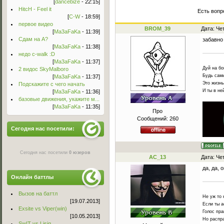
[
dancebize
- 22:15]
HitcH - Feel it
Есть вопр
[
C-W
- 18:59]
первое видео
BROM_39
Дата: Че
[
Ma3aFaKa
- 11:39]
Сдам на А?
забавно
[
Ma3aFaKa
- 11:38]
недо c-walk :D
[
Ma3aFaKa
- 11:37]
Дуй на бо
2 видос SkyMalboro
Будь сами
[
Ma3aFaKa
- 11:37]
Это жизнь
Подскажите с чего начать
И ты в не
[
Ma3aFaKa
- 11:36]
базовые движения, укажите м...
[
Ma3aFaKa
- 11:35]
Про
Сообщений:
260
Сегодня нас посетили:
Сегодня нас посетили
0 юзеров
AC_13
Дата: Че
да, да,
Онлайн баттлы
Вызов на баттл
Не уж то 
[19.07.2013]
Если ты а
Exsite vs Viper(win)
Голос пра
[10.05.2013]
Но распра
Sw!T vs Lisig