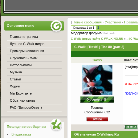
[
Новые сообщения
·
Участники
·
Правила
Основное меню
1
Страница
1
из
1
Модератор форума:
theHawk
Главная страница
C-Walk форум сайта C-WALKING.RU
»
..:[C-Wa
Лучшее C-Walk видео
C-Walk | TraxiS | The 80 (part 2)
Примеры исполнения
Обучение C-Walk
TraxiS
Дата: Че
Фотоальбомы
[cwr]htt
Музыка
Статьи
Я НА ЮТУ
Форум
Мы Вконтакте
ПОДПИСКА
Обратная связь
FAQ (Вопрос/Ответ)
Господь
Сообщений:
632
Последние сообщения
Владикавказ
Объявления C-Walking.Ru