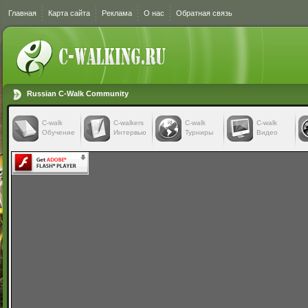
Главная
Карта сайта
Реклама
О нас
Обратная связь
Russian C-Walk Community
C-walk
C-walkers
С-walk
С-walk
Обучение
Интервью
Турниры
Видео