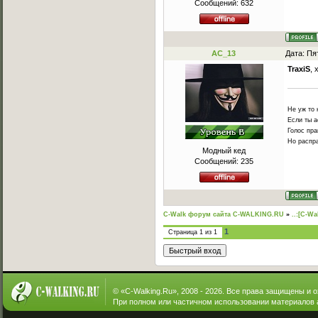
Сообщений:
632
AC_13
Дата: Пя
TraxiS
, 
Не уж то 
Если ты а
Голос пра
Но распра
Модный кед
Сообщений:
235
C-Walk форум сайта C-WALKING.RU
»
..:[C-Wa
1
Страница
1
из
1
© «
C-Walking.Ru
», 2008 - 2026. Все права защищены и 
При полном или частичном использовании материалов 