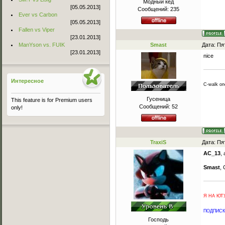
Модный кед
[05.05.2013]
Сообщений:
235
Ever vs Carbon
[05.05.2013]
Fallen vs Viper
[23.01.2013]
ManYson vs. FUIK
Smast
Дата: Пя
[23.01.2013]
nice
Интересное
C-walk o
Гусеница
This feature is for Premium users
Сообщений:
52
only!
TraxiS
Дата: Пя
AC_13
,
Smast
,
Я НА ЮТУ
ПОДПИСКА
Господь