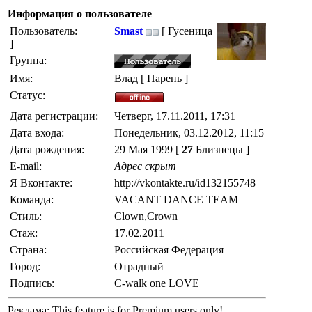
Информация о пользователе
Пользователь:
Smast
[ Гусеница
]
Группа:
Имя:
Влад [ Парень ]
Статус:
Дата регистрации:
Четверг, 17.11.2011, 17:31
Дата входа:
Понедельник, 03.12.2012, 11:15
Дата рождения:
29 Мая 1999 [
27
Близнецы ]
E-mail:
Адрес скрыт
Я Вконтакте:
http://vkontakte.ru/id132155748
Команда:
VACANT DANCE TEAM
Стиль:
Clown,Crown
Стаж:
17.02.2011
Страна:
Российская Федерация
Город:
Отрадный
Подпись:
C-walk one LOVE
Реклама:
This feature is for Premium users only!