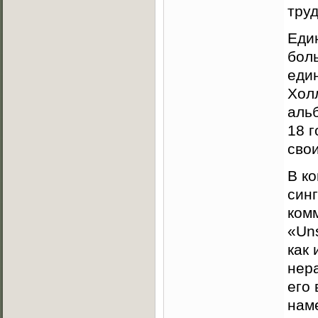
тру
Еди
боль
еди
Хол
альб
18 
свои
В к
синг
ком
«Un
как
нер
его
нам