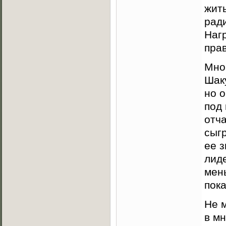
жит
ради
Наг
пра
Мног
Шак
но 
под
отч
сыгр
ее 
лиде
мень
пока
Не м
в мн