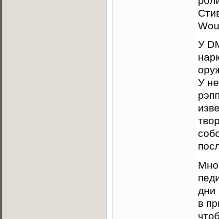
рол
Стив
Wou
У D
нар
ору
У не
рэпп
изв
тво
соб
посл
Мно
пед
дни
в п
чтоб