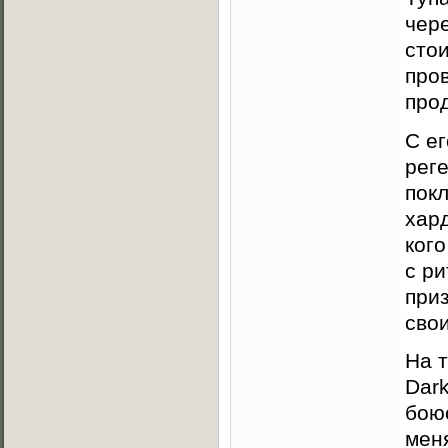
чер
сто
про
про
С е
рег
пок
хард
кого
с ри
приз
свои
На т
Dark
боюс
меня