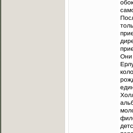
обок
сам
Пос
толь
прие
дире
прие
Они 
Ерл
кол
рож
еди
Хол
альб
моло
фил
детс