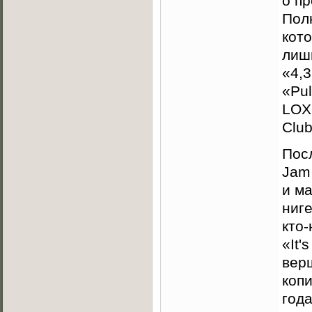
о пр
Пол
кото
лиш
«4,3
«Pul
LOX
Clu
Пос
Jam 
и ма
ниге
кто
«It'
верш
коп
года