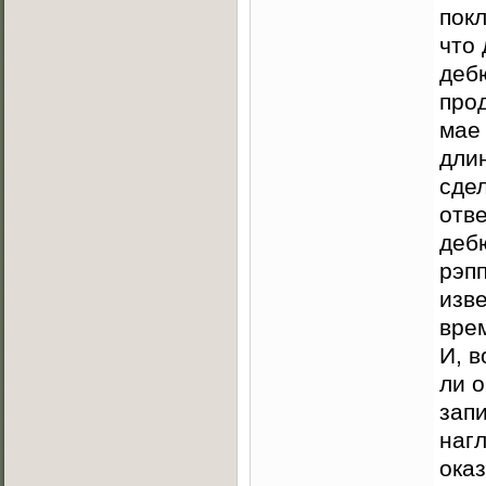
покл
что 
дебю
про
мае 
дли
сдел
отв
дебю
рэп
изв
вре
И, в
ли 
зап
наг
ока