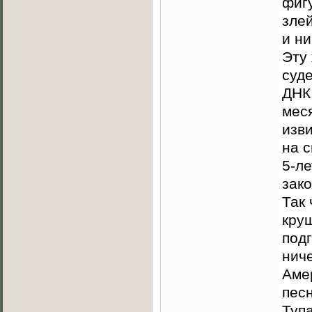
фиг
зле
и ни
Эту
суде
ДНК
меся
изв
на с
5-ле
зако
Так
кру
подг
ниче
Аме
пес
Туп