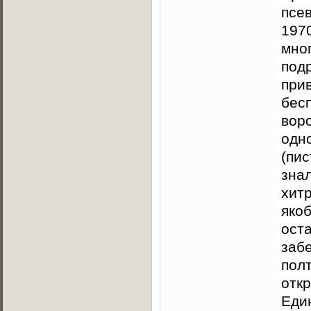
псе
1970
мно
под
при
бес
вор
одн
(пис
знал
хитр
яко
оста
забе
полт
отк
Еди