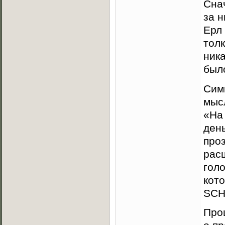
Сна
за 
Ерл 
толк
ника
было
Сим
мысл
«На
день
про
рас
голо
кот
SCH
Прош