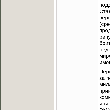
под
Стал
вер
(ср
про
репу
бри
редк
мир
име
Пер
за 
мил
прин
комм
иниц
DMX