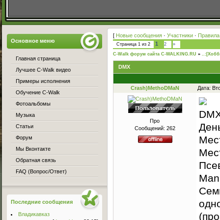
[
Новые сообщения
·
Участники
·
Правила
Основное меню
1
Страница
1
из
2
2
»
C-Walk форум сайта C-WALKING.RU
»
..:[Хобб
Главная страница
DMX
Лучшее C-Walk видео
Примеры исполнения
Crash)MethoDMaN
Дата: Вт
Обучение C-Walk
Фотоальбомы
DMX
Музыка
Про
День
Статьи
Сообщений:
262
Мес
Форум
Мы Вконтакте
Мест
Обратная связь
Псе
FAQ (Вопрос/Ответ)
Man
Семь
одн
Последние сообщения
(про
Владикавказ