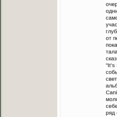
очер
одни
само
учас
глу
от п
пок
тал
ска
"It’
соб
све
аль
Can
мол
себе
ряд