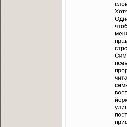
слов
Хотя
Одн
чтоб
меня
прав
стр
Сим
псе
прор
чит
семь
вос
йор
улиц
пос
при