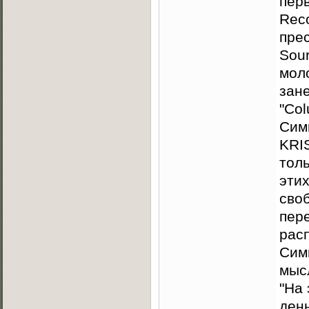
пер
Rec
пре
Sour
мол
зане
"Co
Сим
KRI
толь
этих
своб
пере
рас
Сим
мысл
"На
день