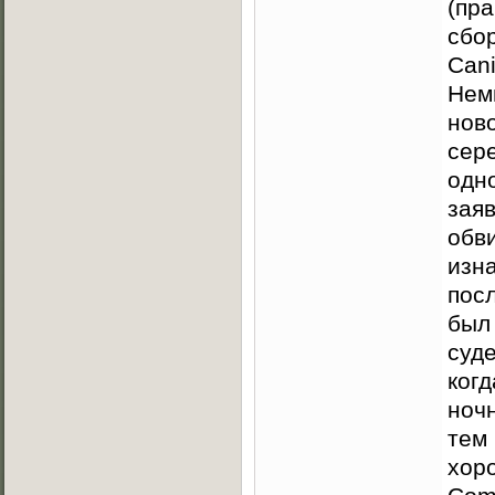
(пр
сбо
Cani
Нем
ново
сер
одн
зая
обв
изн
пос
был
суд
когд
ночн
тем
хоро