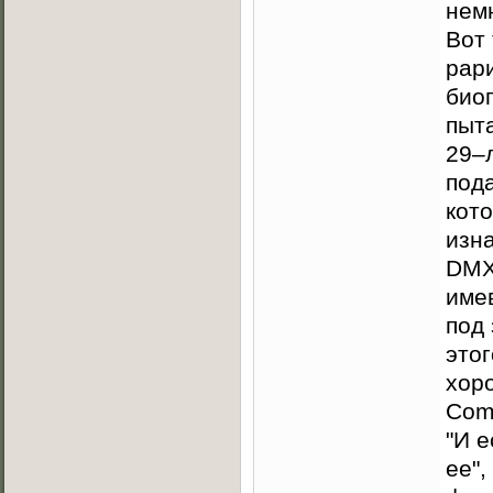
немн
Вот 
рар
био
пыт
29–
под
кот
изн
DMX
име
под 
этог
хоро
Com
"И е
ее",