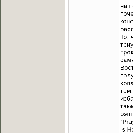
на 
поч
кон
рас
То,
три
пре
сам
Вос
полу
хопа
том,
изба
так
рэпп
"Pra
Is H