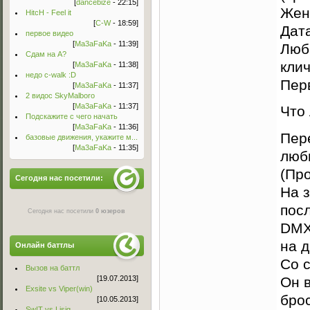
[
dancebize
- 22:15]
Жен
HitcH - Feel it
[
C-W
- 18:59]
Дата
первое видео
[
Ma3aFaKa
- 11:39]
Люб
Сдам на А?
кли
[
Ma3aFaKa
- 11:38]
недо c-walk :D
Перв
[
Ma3aFaKa
- 11:37]
2 видос SkyMalboro
[
Ma3aFaKa
- 11:37]
Что
Подскажите с чего начать
[
Ma3aFaKa
- 11:36]
Пере
базовые движения, укажите м...
[
Ma3aFaKa
- 11:35]
люби
(Пр
Сегодня нас посетили:
На 
посл
Сегодня нас посетили
0 юзеров
DMX
на д
Онлайн баттлы
Со 
Вызов на баттл
Он 
[19.07.2013]
Exsite vs Viper(win)
бро
[10.05.2013]
Sw!T vs Lisig