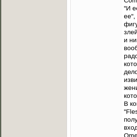
Com
"И е
ее",
фиг
зле
и н
вооб
рад
кот
дело
изв
жен
кото
В к
"Fle
пол
вход
Omen