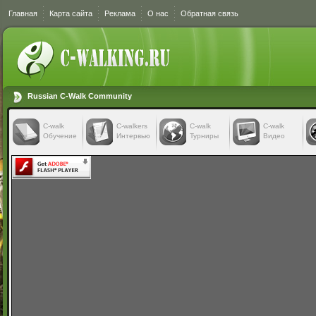
Главная
Карта сайта
Реклама
О нас
Обратная связь
Russian C-Walk Community
C-walk
C-walkers
С-walk
С-walk
Обучение
Интервью
Турниры
Видео