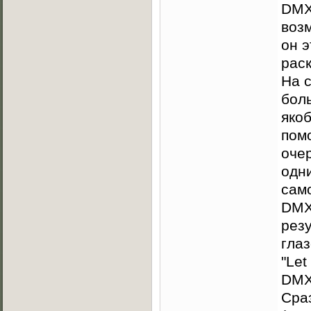
DMX
воз
он э
раск
На 
боль
яко
пом
очер
одни
сам
DMX'
рез
глаз
"Let
DMX
Сра