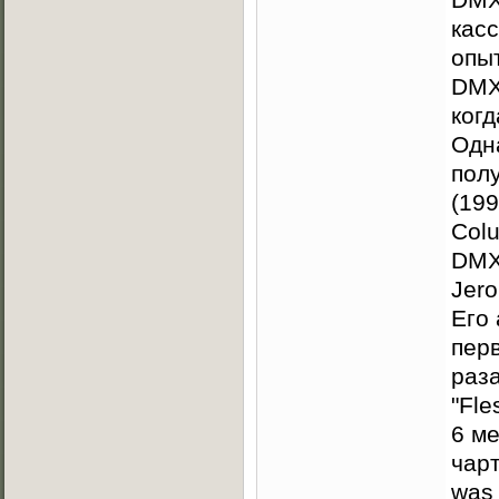
касс
опы
DMX
когд
Одн
полу
(199
Colu
DMX 
Jero
Его 
перв
раз
"Fle
6 ме
чарт
was 