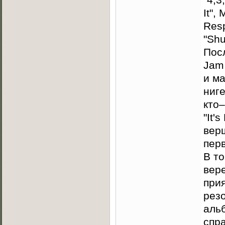
It",
Resp
"Sh
Пос
Jam 
и ма
ниге
кто
"It'
верш
пер
В т
вер
прия
рез
альб
спр