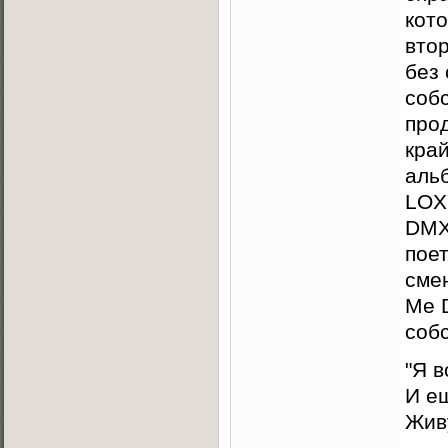
кото
втор
без
соб
прод
кра
альб
LOX 
DMX 
пое
смен
Me 
собс
"Я в
И ещ
Живу