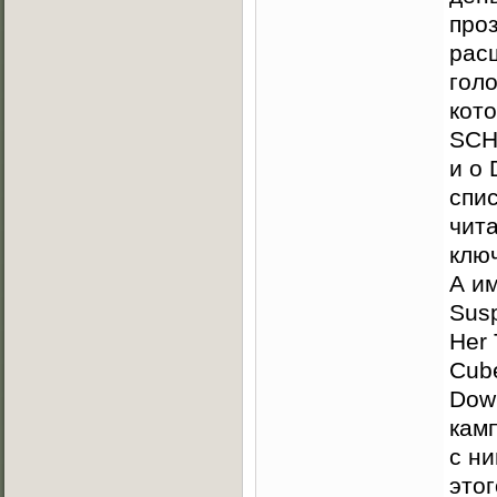
про
рас
голо
кот
SCH
и о 
спис
чита
клю
А им
Susp
Her 
Cub
Dow
камп
с ни
этог