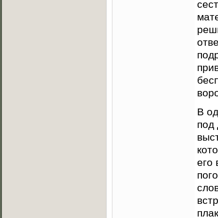
сес
мат
реши
отв
под
при
бес
вор
В о
под 
выст
кот
его 
пого
слов
встр
пла