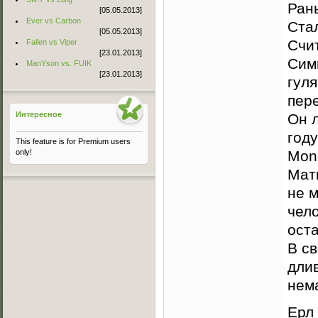
Ран
[05.05.2013]
Ever vs Carbon
Ста
[05.05.2013]
Счит
Fallen vs Viper
[23.01.2013]
Сим
ManYson vs. FUIK
[23.01.2013]
гуля
пере
Интересное
Он 
году
This feature is for Premium users
Mone
only!
Мат
не 
чел
оста
В с
дли
нема
Ерл 