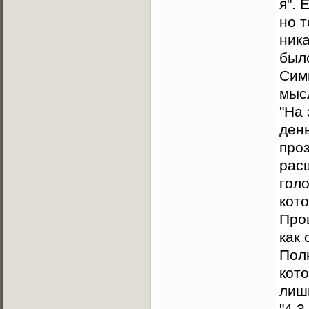
я". 
но т
ника
было
Сим
мысл
"На
день
про
рас
гол
кот
Прош
как 
Пол
кото
лиш
"4,3