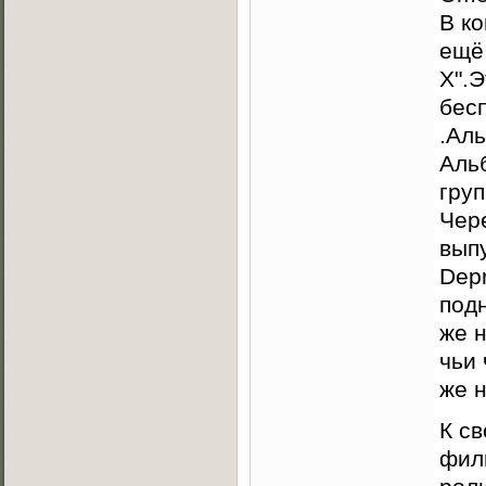
В ко
ещё
X".
бес
.Ал
Аль
груп
Чер
вып
Depr
подн
же н
чьи
же 
К с
филь