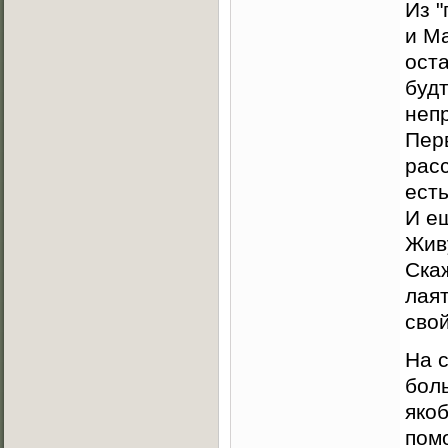
Из "
и Ma
оста
будт
неп
Пер
рас
есть
И ещ
Живу
Ска
лая
свой
На 
боль
якоб
пом