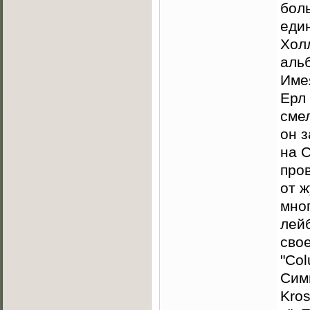
боль
еди
Хол
аль
Имея
Ерл
смел
он 
на 
про
от ж
мно
лей
свое
"Col
Симм
Kros