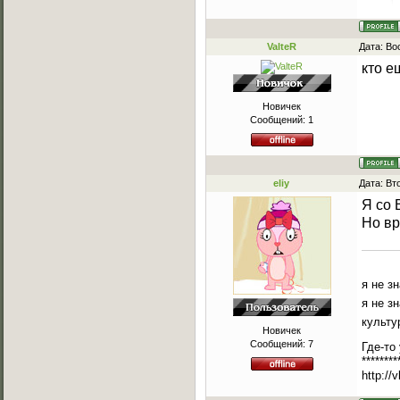
ValteR
Дата: Во
кто е
Новичек
Сообщений:
1
eliy
Дата: Вт
Я со 
Но вр
я не з
я не з
культу
Новичек
Сообщений:
7
Где-то
********
http://