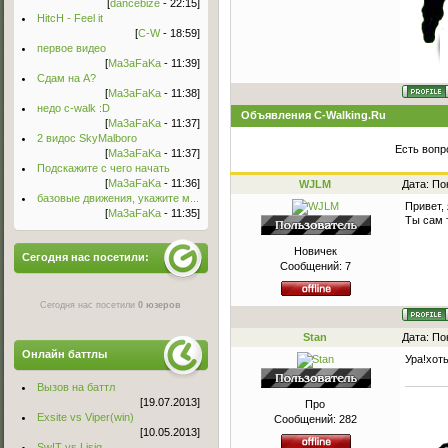
[
dancebize
- 22:15]
HitcH - Feel it
[
C-W
- 18:59]
первое видео
[
Ma3aFaKa
- 11:39]
Сдам на А?
[
Ma3aFaKa
- 11:38]
недо c-walk :D
Объявления C-Walking.Ru
[
Ma3aFaKa
- 11:37]
2 видос SkyMalboro
Есть вопр
[
Ma3aFaKa
- 11:37]
Подскажите с чего начать
[
Ma3aFaKa
- 11:36]
WJLM
Дата: По
базовые движения, укажите м...
Привет, 
[
Ma3aFaKa
- 11:35]
Ты сам 
Новичек
Сегодня нас посетили:
Сообщений:
7
Сегодня нас посетили
0 юзеров
Stan
Дата: По
Онлайн баттлы
Ура!хот
Вызов на баттл
[19.07.2013]
Про
Exsite vs Viper(win)
Сообщений:
282
[10.05.2013]
Sw!T vs Lisig