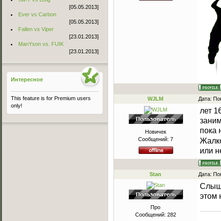
[05.05.2013]
Ever vs Carbon
[05.05.2013]
Fallen vs Viper
[23.01.2013]
ManYson vs. FUIK
[23.01.2013]
Интересное
This feature is for Premium users
WJLM
Дата: По
only!
лет 1
заним
пока 
Новичек
Сообщений:
7
Жалко
или н
Stan
Дата: По
Слыш,
этом 
Про
Сообщений:
282