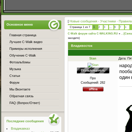
[
Новые сообщения
·
Участники
·
Правила
Основное меню
1
Страница
1
из
7
2
3
…
6
7
»
C-Walk форум сайта C-WALKING.RU
»
..:[Связ
Главная страница
заходите)
Лучшее C-Walk видео
Владивосток
Примеры исполнения
Обучение C-Walk
Stan
Дата: Пя
Фотоальбомы
народ
Музыка
пообщ
Статьи
один 
Про
Форум
Сообщений:
282
Мы Вконтакте
Обратная связь
FAQ (Вопрос/Ответ)
Последние сообщения
Владикавказ