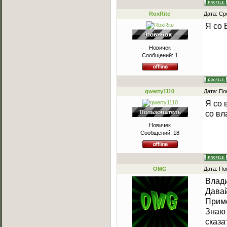
RoxRite
Дата: Ср
Я со 
Новичек
Сообщений:
1
qwerty1110
Дата: По
Я со 
со вл
Новичек
Сообщений:
18
OMG
Дата: По
Влади
Давай
Примо
Знаю 
сказа