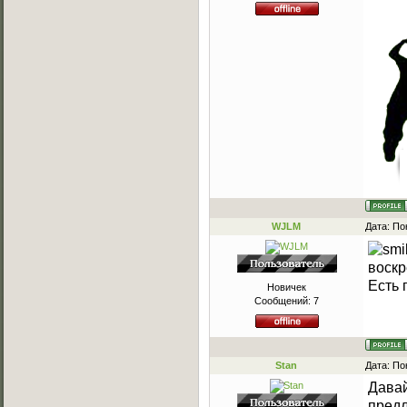
WJLM
Дата: По
воскр
Есть 
Новичек
Сообщений:
7
Stan
Дата: По
Давай
пред