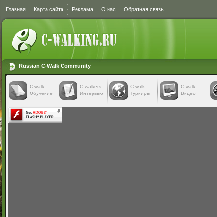
Главная
Карта сайта
Реклама
О нас
Обратная связь
Russian C-Walk Community
C-walk
C-walkers
С-walk
С-walk
Обучение
Интервью
Турниры
Видео