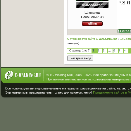
P.S Я
Шлепанец
Сообщений:
38
C-Walk форум сайта C-WALKING.RU
»
..:[Связ
заходите)
1
Страница
1
из
7
2
3
…
6
7
»
© «
C-Walking.Ru
», 2008 - 2026. Все права защищены и 
При полном или частичном использовании материалов 
Все используемые аудиовизуальные материалы, размещенные на сайте, являются 
Эти материалы предназначены только для ознакомления!
Продвижение сайтов в М