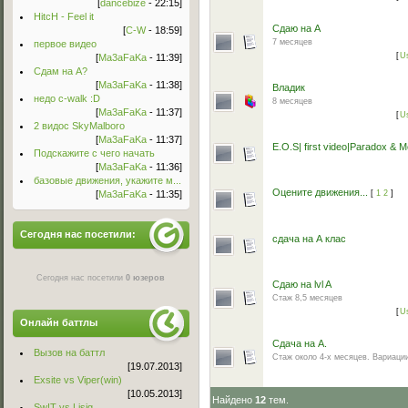
[
dancebize
- 22:15]
HitcH - Feel it
Сдаю на А
[
C-W
- 18:59]
7 месяцев
первое видео
[
U
[
Ma3aFaKa
- 11:39]
Сдам на А?
[
Ma3aFaKa
- 11:38]
Владик
недо c-walk :D
8 месяцев
[
Ma3aFaKa
- 11:37]
[
U
2 видос SkyMalboro
[
Ma3aFaKa
- 11:37]
E.O.S| first video|Paradox & 
Подскажите с чего начать
[
Ma3aFaKa
- 11:36]
базовые движения, укажите м...
Оцените движения...
[
Ma3aFaKa
- 11:35]
[
1
2
]
Сегодня нас посетили:
сдача на А клас
Сегодня нас посетили
0 юзеров
Сдаю на lvl A
Стаж 8,5 месяцев
[
U
Онлайн баттлы
Сдача на А.
Вызов на баттл
Стаж около 4-х месяцев. Вариаци
[19.07.2013]
Exsite vs Viper(win)
[10.05.2013]
Найдено
12
тем.
Sw!T vs Lisig