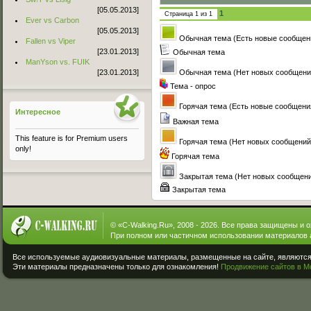
[05.05.2013]
1
Страница
1
из
1
Ever vs Carbon
[05.05.2013]
Обычная тема (Есть новые сообщен
Fallen vs Viper
[23.01.2013]
Обычная тема
ManYson vs. FUIK
[23.01.2013]
Обычная тема (Нет новых сообщени
Тема - опрос
Горячая тема (Есть новые сообщени
Интересное
Важная тема
This feature is for Premium users
Горячая тема (Нет новых сообщений
only!
Горячая тема
Закрытая тема (Нет новых сообщен
Закрытая тема
© «
C-Walking.Ru
», 2008 - 2026. Все права защищены и 
При полном или частичном использовании материалов 
Все используемые аудиовизуальные материалы, размещенные на сайте, являются 
Эти материалы предназначены только для ознакомления!
Продвижение сайтов в М