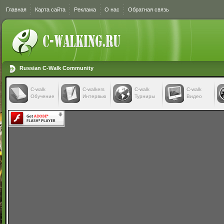
Главная
Карта сайта
Реклама
О нас
Обратная связь
Russian C-Walk Community
C-walk
C-walkers
С-walk
С-walk
Обучение
Интервью
Турниры
Видео