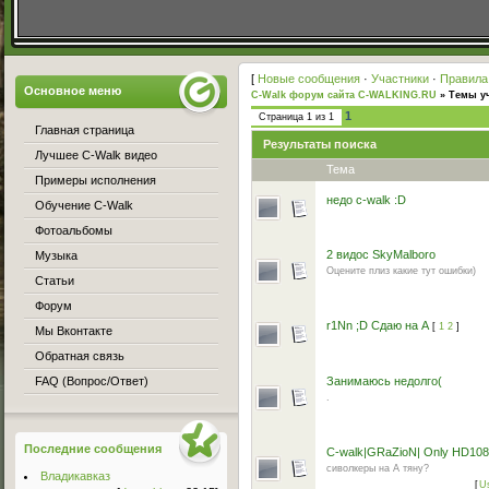
[
Новые сообщения
·
Участники
·
Правила
Основное меню
C-Walk форум сайта C-WALKING.RU
»
Темы уч
1
Страница
1
из
1
Главная страница
Результаты поиска
Лучшее C-Walk видео
Тема
Примеры исполнения
недо c-walk :D
Обучение C-Walk
Фотоальбомы
2 видос SkyMalboro
Музыка
Оцените плиз какие тут ошибки)
Статьи
Форум
r1Nn ;D Сдаю на А
[
1
2
]
Мы Вконтакте
Обратная связь
FAQ (Вопрос/Ответ)
Занимаюсь недолго(
.
Последние сообщения
C-walk|GRaZioN| Only HD108
сиволкеры на А тяну?
Владикавказ
[
U