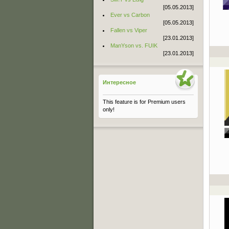
[05.05.2013]
Ever vs Carbon
[05.05.2013]
Fallen vs Viper
[23.01.2013]
ManYson vs. FUIK
[23.01.2013]
Интересное
This feature is for Premium users
only!