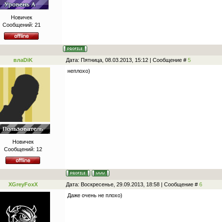
Новичек
Сообщений:
21
влаDiK
Дата: Пятница, 08.03.2013, 15:12 | Сообщение #
5
неплохо)
Новичек
Сообщений:
12
XGreyFoxX
Дата: Воскресенье, 29.09.2013, 18:58 | Сообщение #
6
Даже очень не плохо)