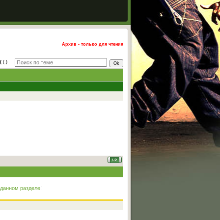
Архив - только для чтения
(
(.)
 данном разделе
!