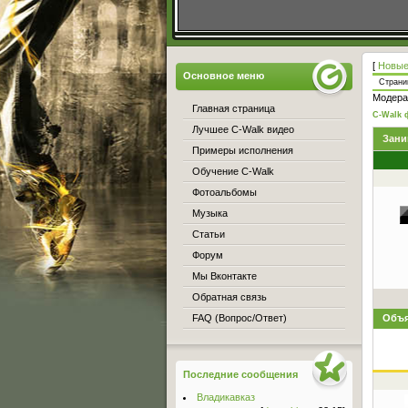
[
Новые
Основное меню
Стран
Модера
Главная страница
C-Walk 
Лучшее C-Walk видео
Зани
Примеры исполнения
Обучение C-Walk
Фотоальбомы
Музыка
Статьи
Форум
Мы Вконтакте
Обратная связь
FAQ (Вопрос/Ответ)
Объя
Последние сообщения
Владикавказ