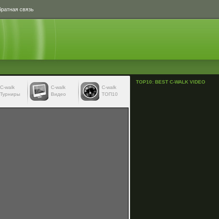
ратная связь
TOP10: BEST C-WALK VIDEO
С-walk
С-walk
C-walk
Турниры
Видео
ТОП10