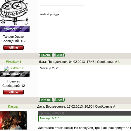
Yeah stop nigga
Танцор Dиско
Сообщений:
112
FirstSam1
Дата: Понедельник, 04.02.2013, 17:43 | Сообщение #
3
Месяца 2- 2.5
Новичек
Сообщений:
12
Kasqa
Дата: Воскресенье, 17.02.2013, 20:50 | Сообщение #
4
Цитата
(
FirstSam1
)
Месяца 2- 2.5
Для такого стажа норм) Не волнуйся, тренься, все придет со