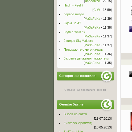
[
dancebize
- 22:15]
HitcH - Feel it
[
C-W
- 18:59]
первое видео
[
Ma3aFaKa
- 11:39]
Сдам на А?
[
Ma3aFaKa
- 11:38]
недо c-walk :D
[
Ma3aFaKa
- 11:37]
2 видос SkyMalboro
[
Ma3aFaKa
- 11:37]
Подскажите с чего начать
[
Ma3aFaKa
- 11:36]
базовые движения, укажите м...
[
Ma3aFaKa
- 11:35]
Сегодня нас посетили:
Сегодня нас посетили
0 юзеров
Онлайн баттлы
Вызов на баттл
[19.07.2013]
Exsite vs Viper(win)
[10.05.2013]
Sw!T vs Lisig