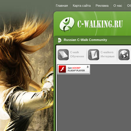
Главная
Карта сайта
Реклама
О нас
Об
Russian C-Walk Community
C-walk
C-walkers
Обучение
Интервью