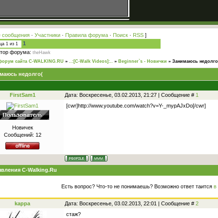
 сообщения
·
Участники
·
Правила форума
·
Поиск
·
RSS
]
1
ица
1
из
1
тор форума:
theHawk
форум сайта C-WALKING.RU
»
..:[C-Walk Videos]:..
»
Beginner`s - Новички
»
Занимаюсь недолго
маюсь недолго(
FirstSam1
Дата: Воскресенье, 03.02.2013, 21:27 | Сообщение #
1
[cwr]http://www.youtube.com/watch?v=Y-_mypAJxDo[/cwr]
Новичек
Сообщений:
12
вления C-Walking.Ru
Есть вопрос? Что-то не понимаешь? Возможно ответ таится
в
kappa
Дата: Воскресенье, 03.02.2013, 22:01 | Сообщение #
2
стаж?