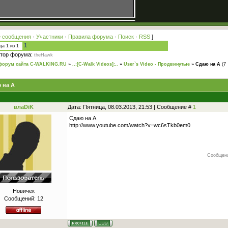
 сообщения
·
Участники
·
Правила форума
·
Поиск
·
RSS
]
1
ица
1
из
1
тор форума:
theHawk
форум сайта C-WALKING.RU
»
..:[C-Walk Videos]:..
»
User`s Video - Продвинутые
»
Сдаю на А
(7
 на А
влаDiK
Дата: Пятница, 08.03.2013, 21:53 | Сообщение #
1
Сдаю на А
http://www.youtube.com/watch?v=wc6sTkb0em0
Сообщени
Новичек
Сообщений:
12