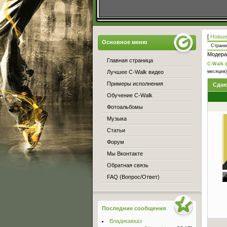
[
Новые
Основное меню
Стран
Модера
Главная страница
C-Walk 
Лучшее C-Walk видео
месяцев)
Примеры исполнения
Сдаю
Обучение C-Walk
Фотоальбомы
Музыка
Статьи
Форум
Мы Вконтакте
Обратная связь
FAQ (Вопрос/Ответ)
Последние сообщения
Владикавказ