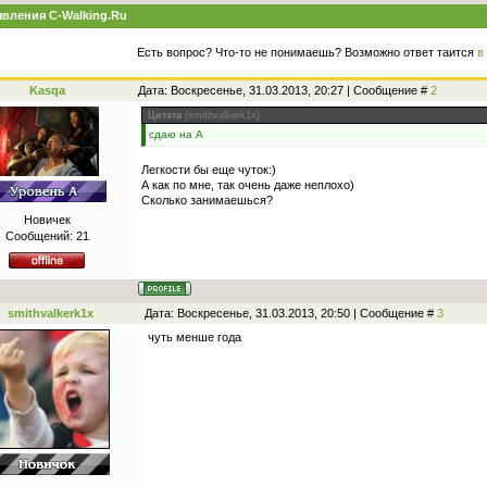
вления C-Walking.Ru
Есть вопрос? Что-то не понимаешь? Возможно ответ таится
в
Kasqa
Дата: Воскресенье, 31.03.2013, 20:27 | Сообщение #
2
Цитата
(
smithvalkerk1x
)
сдаю на А
Легкости бы еще чуток:)
А как по мне, так очень даже неплохо)
Сколько занимаешься?
Новичек
Сообщений:
21
smithvalkerk1x
Дата: Воскресенье, 31.03.2013, 20:50 | Сообщение #
3
чуть менше года