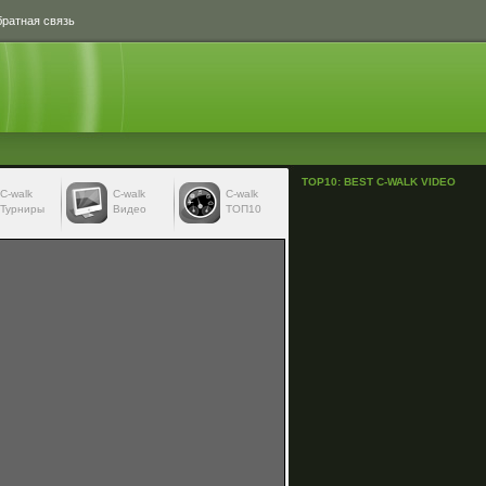
ратная связь
TOP10: BEST C-WALK VIDEO
С-walk
С-walk
C-walk
Турниры
Видео
ТОП10