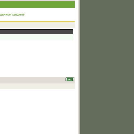
 данном разделе
!