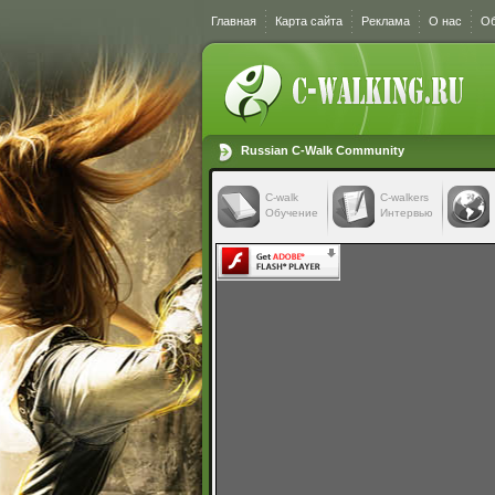
Главная
Карта сайта
Реклама
О нас
Об
Russian C-Walk Community
C-walk
C-walkers
Обучение
Интервью