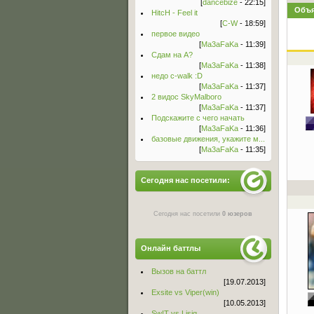
[
dancebize
- 22:15]
Объя
HitcH - Feel it
[
C-W
- 18:59]
первое видео
[
Ma3aFaKa
- 11:39]
Сдам на А?
[
Ma3aFaKa
- 11:38]
недо c-walk :D
[
Ma3aFaKa
- 11:37]
2 видос SkyMalboro
[
Ma3aFaKa
- 11:37]
Подскажите с чего начать
[
Ma3aFaKa
- 11:36]
базовые движения, укажите м...
[
Ma3aFaKa
- 11:35]
Сегодня нас посетили:
Сегодня нас посетили
0 юзеров
Онлайн баттлы
Вызов на баттл
[19.07.2013]
Exsite vs Viper(win)
[10.05.2013]
Sw!T vs Lisig