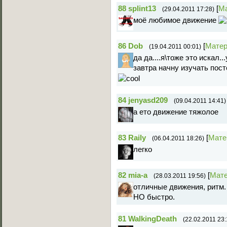
88
splint13
[
М
(29.04.2011 17:28)
моё любимое движение
86
Dob
[
Мате
(19.04.2011 00:01)
да да....я\тоже это искал.
завтра начну изучать пос
84
jenyasd209
(09.04.2011 14:41)
а ето движение тяжолое
83
Raily
[
Мате
(06.04.2011 18:26)
легко
82
mia-a
[
Мат
(28.03.2011 19:56)
отличные движения, ритм.
НО быстро.
81
WalkingDeath
(22.02.2011 23: