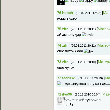
76
hooch
[
Мат
(03.02.2011 12:23)
норм видео
75
zifr
[
Матер
(26.01.2011 20:11)
ай эм флудер
74
zifr
[
Матер
(26.01.2011 20:11)
еше чутокк ааа
73
zifr
[
Матер
(26.01.2011 20:10)
еше чуток
72
fear032
[
Ма
(03.01.2011 20:19)
мде..видюха запутанная...
71
ilya96
[
Мат
(30.12.2010 00:04)
офигенский туториал
на 5+