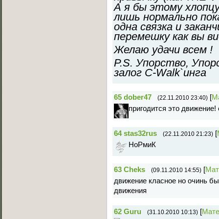
А я бы этому хлопцу
лишь нормально пок
одна связка и заканч
перемешку как вы в
Желаю удачи всем !
P.S. Упорство, Упор
залог C-Walk`инга
65
dober47
[
М
(22.11.2010 23:40)
пригодится это движение! 
64
stas32rus
[
(22.11.2010 21:23)
НоРмиК
63
Cheks
[
Мат
(09.11.2010 14:55)
движение класное но очинь бы
движения
62
Guru
[
Мате
(31.10.2010 10:13)