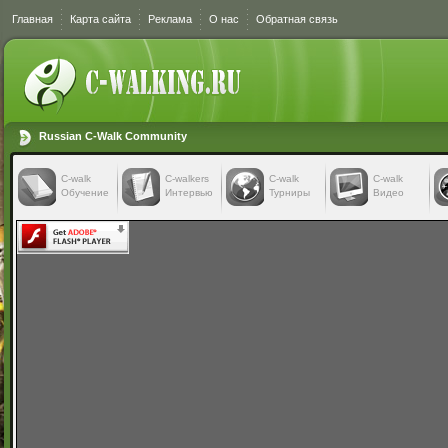
Главная
Карта сайта
Реклама
О нас
Обратная связь
Russian C-Walk Community
C-walk
C-walkers
С-walk
С-walk
Обучение
Интервью
Турниры
Видео