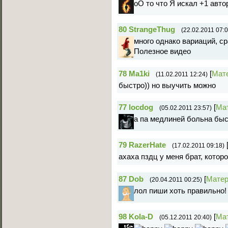
оО то что Я искал +1 автор
80
StrangeThug
(22.02.2011 07:0
много однако вариаций, ср
Полезное видео
78
Ma1ki
[
Мат
(11.02.2011 12:24)
быстро)) но выучить можно
77
locdog
[
Ма
(05.02.2011 23:57)
а па медлиней больна быст
79
RazerHate
(17.02.2011 09:18)
ахаха пздц у меня брат, котор
87
Dob
[
Мате
(20.04.2011 00:25)
лол пиши хоть правильно
98
Kola-D
[
Ма
(05.12.2011 20:40)