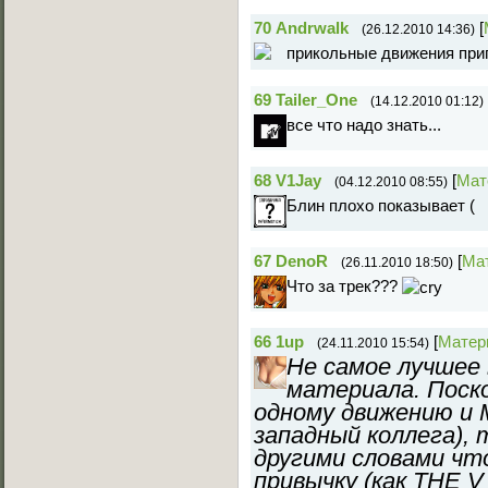
70
Andrwalk
[
(26.12.2010 14:36)
прикольные движения при
69
Tailer_One
(14.12.2010 01:12)
все что надо знать...
68
V1Jay
[
Мат
(04.12.2010 08:55)
Блин плохо показывает (
67
DenoR
[
Ма
(26.11.2010 18:50)
Что за трек???
66
1up
[
Матер
(24.11.2010 15:54)
Не самое лучшее 
материала. Поск
одному движению и M
западный коллега), 
другими словами чт
привычку (как THE V