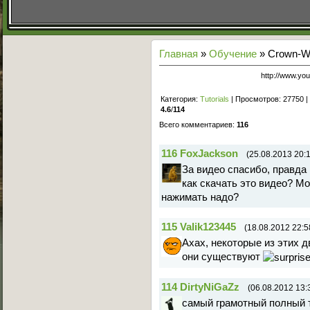
Главная
»
Обучение
» Crown-Wa
http://www.y
Категория
:
Tutorials
|
Просмотров
: 27750 |
4.6
/
114
Всего комментариев
:
116
116
FoxJackson
(25.08.2013 20:
За видео спасибо, правда 
как скачать это видео? Мо
нажимать надо?
115
Valik123445
(18.08.2012 22:5
Ахах, некоторые из этих д
они существуют
114
DirtyNiGaZz
(06.08.2012 13:
самый грамотный полный т