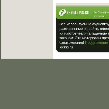
© «
C-Walkin
законом.
При полном
ссылка на «
Все используемые аудиовиз
размещенные на сайте, явля
их изготовителя (владельца 
законом. Эти материалы пре
ознакомления!
Продвижение 
lockki.ru