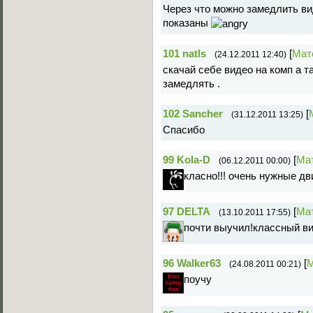
Через что можно замедлить в
показаны
101
natls
[
Мат
(24.12.2011 12:40)
скачай себе видео на комп а та
замедлять .
102
Sancher
[
(31.12.2011 13:25)
Cпасибо
99
Kola-D
[
Ма
(06.12.2011 00:00)
класно!!! очень нужные д
97
DELTA
[
Ма
(13.10.2011 17:55)
почти выучил!классный в
96
Walker63
[
М
(24.08.2011 00:21)
поучу