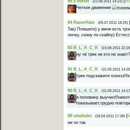
95
z-voron
[
Ма
(22.08.2011 14:22)
Четкое движение
94
RazerHate
(05.07.2011 16:25)
Так) Пляшите) у меня есть трэк
личку, скину по скайпу) Естес
93
B_L_A_C_K
(15.06.2011 22:16
ну чё трек не кто не знает
91
B_L_A_C_K
(31.05.2011 14:20
трек подскажите плиззз!!!к
90
B_L_A_C_K
(31.05.2011 14:17
я половину выучил!!!неко
показывает,трудно повтори
89
vitalikdm
[
М
(29.04.2011 17:39)
ни чо так