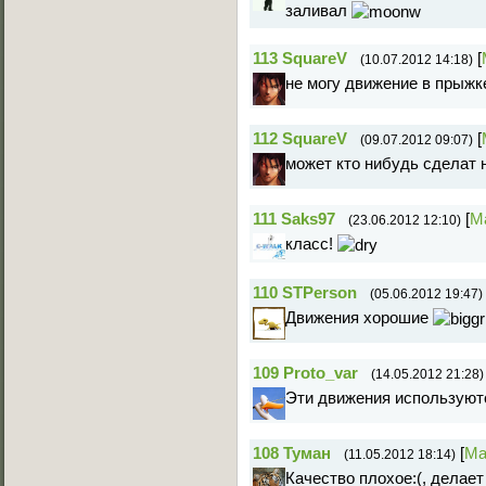
заливал
113
SquareV
[
(10.07.2012 14:18)
не могу движение в прыжк
112
SquareV
[
(09.07.2012 09:07)
может кто нибудь сделат 
111
Saks97
[
М
(23.06.2012 12:10)
класс!
110
STPerson
(05.06.2012 19:47)
Движения хорошие
109
Proto_var
(14.05.2012 21:28)
Эти движения используютс
108
Туман
[
Ма
(11.05.2012 18:14)
Качество плохое:(, делает