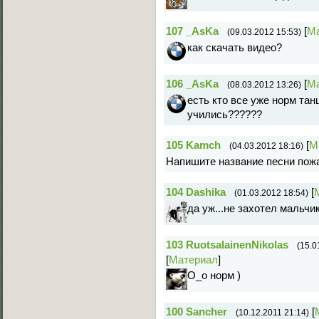
107
_AsKa
[
М
(09.03.2012 15:53)
как скачать видео?
106
_AsKa
[
М
(08.03.2012 13:26)
есть кто все уже норм та
учились??????
105
Kamch
[
М
(04.03.2012 18:16)
Напишите название песни пож
104
Dashika
[
(01.03.2012 18:54)
да уж...не захотел мальчик
103
RuotsalainenNikolas
(15.0
[
Материал
]
О_о норм )
100
Sancher
[
(10.12.2011 21:14)