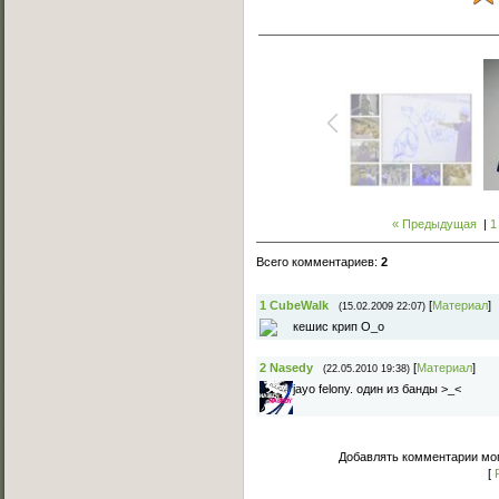
« Предыдущая
|
1
Всего комментариев
:
2
1
CubeWalk
[
Материал
]
(15.02.2009 22:07)
кешис крип О_о
2
Nasedy
[
Материал
]
(22.05.2010 19:38)
jayo felony. один из банды >_<
Добавлять комментарии мог
[