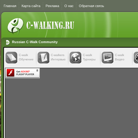
Главная
Карта сайта
Реклама
О нас
Обратная связь
Russian C-Walk Community
C-walk
C-walkers
С-walk
С-walk
Обучение
Интервью
Турниры
Видео