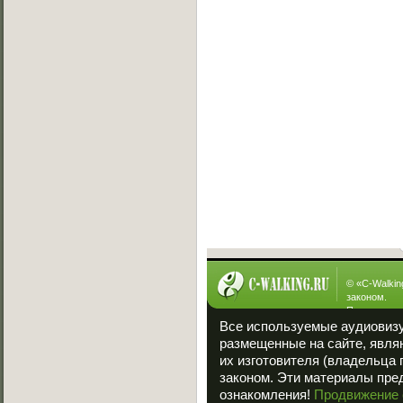
Вызов на баттл
[19.07.2013]
Exsite vs Viper(win)
[10.05.2013]
Sw!T vs Lisig
[05.05.2013]
Ever vs Carbon
[05.05.2013]
Fallen vs Viper
[23.01.2013]
ManYson vs. FUIK
[23.01.2013]
Интересное
© «
C-Walkin
законом.
При полном
ссылка на «
Все используемые аудиовиз
размещенные на сайте, явля
их изготовителя (владельца 
законом. Эти материалы пре
ознакомления!
Продвижение 