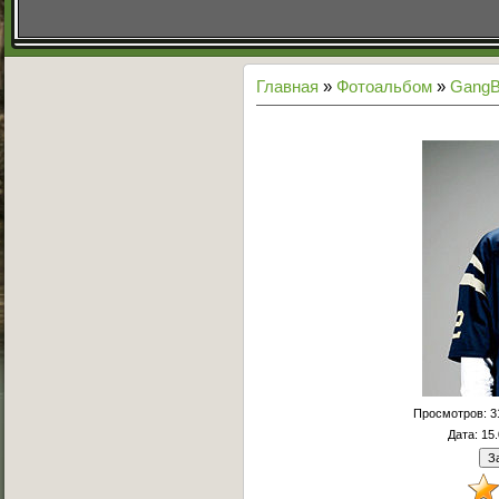
Главная
»
Фотоальбом
»
GangB
Просмотров
: 
Дата
: 15