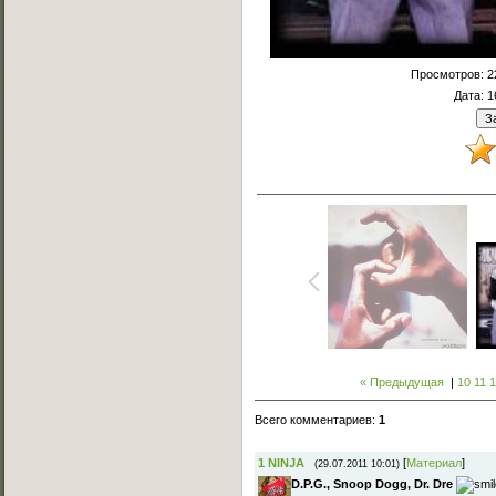
Просмотров
: 
Дата
: 
« Предыдущая
|
10
11
1
Всего комментариев
:
1
1
NINJA
[
Материал
]
(29.07.2011 10:01)
D.P.G., Snoop Dogg, Dr. Dre