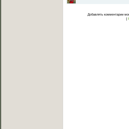
Добавлять комментарии мог
[
Основное меню
Главная страница
Лучшее C-Walk видео
Примеры исполнения
Обучение C-Walk
Фотоальбомы
Музыка
Статьи
Форум
Мы Вконтакте
Обратная связь
FAQ (Вопрос/Ответ)
Категории каталога