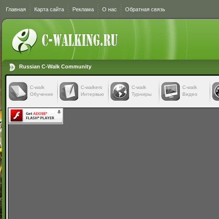
Главная
Карта сайта
Реклама
О нас
Обратная связь
Russian C-Walk Community
C-walk
C-walkers
С-walk
С-walk
Обучение
Интервью
Турниры
Видео