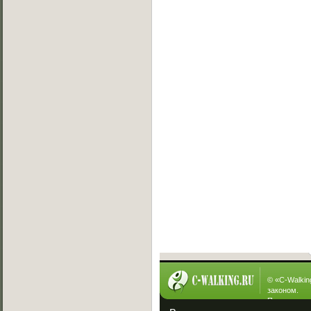
Сегодня нас посетили
0 юзеров
Онлайн баттлы
Вызов на баттл
[19.07.2013]
Exsite vs Viper(win)
[10.05.2013]
Sw!T vs Lisig
[05.05.2013]
Ever vs Carbon
[05.05.2013]
Fallen vs Viper
[23.01.2013]
ManYson vs. FUIK
[23.01.2013]
Интересное
© «
C-Walkin
законом.
При полном