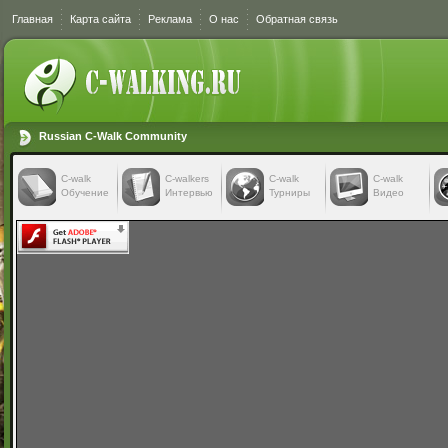
Главная
Карта сайта
Реклама
О нас
Обратная связь
Russian C-Walk Community
C-walk
C-walkers
С-walk
С-walk
Обучение
Интервью
Турниры
Видео