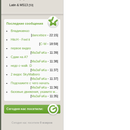
Latin & MS13
[53]
Последние сообщения
Владикавказ
[
dancebize
- 22:15]
HitcH - Feel it
[
C-W
- 18:59]
первое видео
[
Ma3aFaKa
- 11:39]
Сдам на А?
[
Ma3aFaKa
- 11:38]
недо c-walk :D
[
Ma3aFaKa
- 11:37]
2 видос SkyMalboro
[
Ma3aFaKa
- 11:37]
Подскажите с чего начать
[
Ma3aFaKa
- 11:36]
базовые движения, укажите м...
[
Ma3aFaKa
- 11:35]
Сегодня нас посетили:
Сегодня нас посетили
0 юзеров