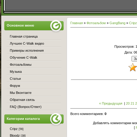
Главная
»
Фотоальбом
»
GangBang
»
Cripz
Основное меню
Главная страница
Лучшее C-Walk видео
Просмотров
: 
Примеры исполнения
Дата
: 0
Обучение C-Walk
Фотоальбомы
Музыка
Статьи
Форум
Мы Вконтакте
Обратная связь
« Предыдущая
|
20
21
FAQ (Вопрос/Ответ)
Всего комментариев
:
0
Категории каталога
Добавлять комментарии мог
[
Cripz
[56]
Bloodz
[38]