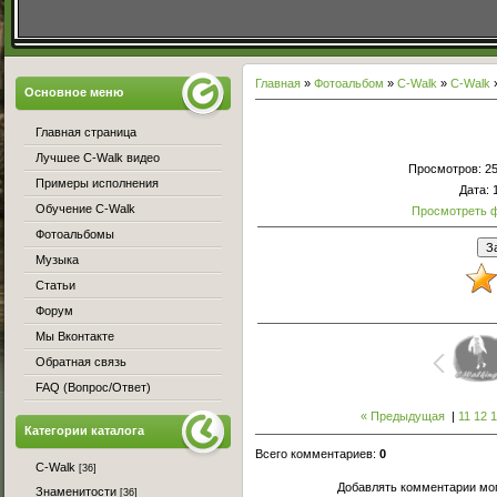
Главная
»
Фотоальбом
»
С-Walk
»
C-Walk
»
Основное меню
Главная страница
Лучшее C-Walk видео
Просмотров
: 2
Примеры исполнения
Дата
: 
Обучение C-Walk
Просмотреть 
Фотоальбомы
Музыка
Статьи
Форум
Мы Вконтакте
Обратная связь
FAQ (Вопрос/Ответ)
« Предыдущая
|
11
12
1
Категории каталога
Всего комментариев
:
0
C-Walk
[36]
Добавлять комментарии мог
Знаменитости
[36]