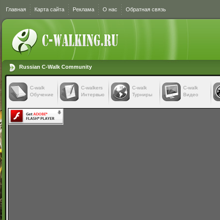
Главная
Карта сайта
Реклама
О нас
Обратная связь
Russian C-Walk Community
C-walk
C-walkers
С-walk
С-walk
Обучение
Интервью
Турниры
Видео