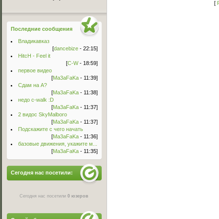
[
Последние сообщения
Владикавказ
[
dancebize
- 22:15]
HitcH - Feel it
[
C-W
- 18:59]
первое видео
[
Ma3aFaKa
- 11:39]
Сдам на А?
[
Ma3aFaKa
- 11:38]
недо c-walk :D
[
Ma3aFaKa
- 11:37]
2 видос SkyMalboro
[
Ma3aFaKa
- 11:37]
Подскажите с чего начать
[
Ma3aFaKa
- 11:36]
базовые движения, укажите м...
[
Ma3aFaKa
- 11:35]
Сегодня нас посетили:
Сегодня нас посетили
0 юзеров